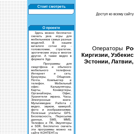
Стоит смотреть
Доступ ко всему сайту
О проекте
Здесь можно бесплатно
скачать java игры для
мобильников самых разных
моделей. В нашем
каталоге сотни игр -
Операторы
Ро
головоломки, стратегии,
эротические игры и многое
Киргизии, Узбекис
другое. А также видео в
формате 3gp.
Эстонии, Латвии,
Программы для
смартфона и обычного
мобильного телефона:
Интернет и сеть:
Браузеры, Общение,
Почта. Компьютер и
телефон. Мобильный
офис: Калькуляторы,
Карты, Конвертеры,
Органайзеры, Офис,
Хранители экрана, Часы,
Электронные книги.
Мультимедиа: Работа с
видео, звуком, камерой,
фото и изображениями.
Полезные утилиты: GPS,
Безопасность, Пересылка
данных, SMS, MMS,
Телефон и ПК, Эмуляторы
и SDK. Бесплатно скачать
эти программы можно на
сайте KOHTEHT.ru