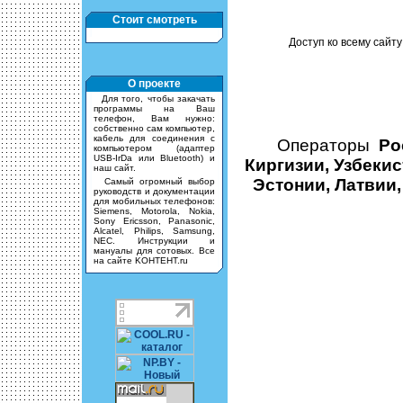
Стоит смотреть
Доступ ко всему сайту
О проекте
Для того, чтобы закачать
программы на Ваш
телефон, Вам нужно:
собственно сам компьютер,
кабель для соединения с
Операторы
Ро
компьютером (адаптер
USB-IrDa или Bluetooth) и
Киргизии, Узбекис
наш сайт.
Эстонии, Латвии,
Самый огромный выбор
руководств и документации
для мобильных телефонов:
Siemens, Motorola, Nokia,
Sony Ericsson, Panasonic,
Alcatel, Philips, Samsung,
NEC. Инструкции и
мануалы для сотовых. Все
на сайте KOHTEHT.ru