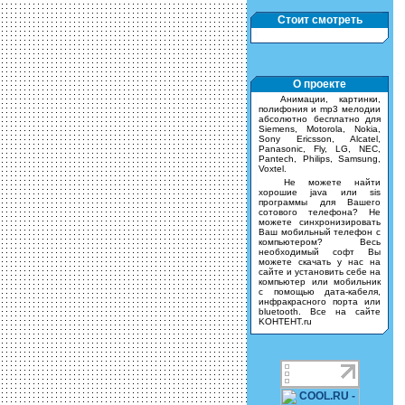
Стоит смотреть
О проекте
Анимации, картинки,
полифония и mp3 мелодии
абсолютно бесплатно для
Siemens, Motorola, Nokia,
Sony Ericsson, Alcatel,
Panasonic, Fly, LG, NEC,
Pantech, Philips, Samsung,
Voxtel.
Не можете найти
хорошие java или sis
программы для Вашего
сотового телефона? Не
можете синхронизировать
Ваш мобильный телефон с
компьютером? Весь
необходимый софт Вы
можете скачать у нас на
сайте и установить себе на
компьютер или мобильник
с помощью дата-кабеля,
инфракрасного порта или
bluetooth. Все на сайте
KOHTEHT.ru