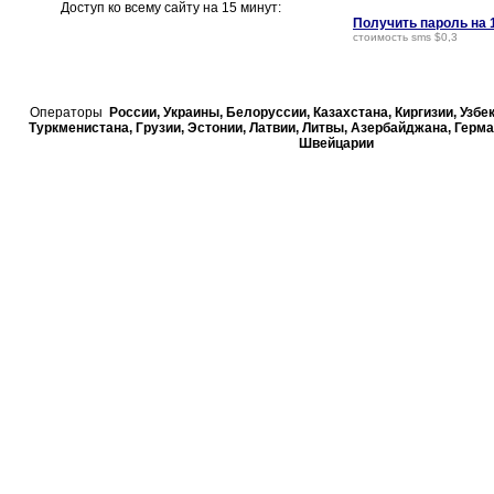
Доступ ко всему сайту на 15 минут:
Получить пароль на 
стоимость sms $0,3
Операторы
России, Украины, Белорусcии, Казахстана, Киргизии, Узбе
Туркменистана, Грузии, Эстонии, Латвии, Литвы, Азербайджана, Герма
Швейцарии