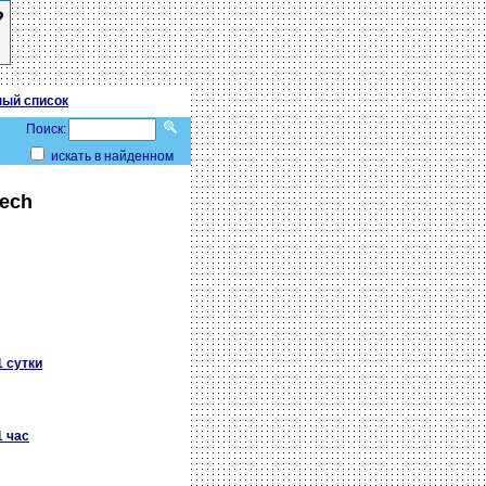
ый список
Поиск:
искать в найденном
tech
1 сутки
1 час