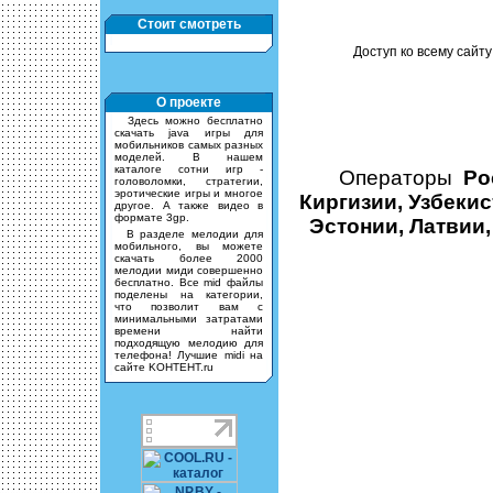
Стоит смотреть
Доступ ко всему сайту
О проекте
Здесь можно бесплатно
скачать java игры для
мобильников самых разных
моделей. В нашем
каталоге сотни игр -
Операторы
Ро
головоломки, стратегии,
эротические игры и многое
Киргизии, Узбекис
другое. А также видео в
формате 3gp.
Эстонии, Латвии,
В разделе мелодии для
мобильного, вы можете
скачать более 2000
мелодии миди совершенно
бесплатно. Все mid файлы
поделены на категории,
что позволит вам с
минимальными затратами
времени найти
подходящую мелодию для
телефона! Лучшие midi на
сайте KOHTEHT.ru