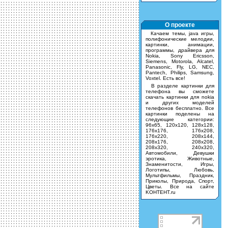
О проекте
Качаем темы, java игры,
полифонические мелодии,
картинки, анимации,
программы, драйвера для
Nokia, Sony Ericsson,
Siemens, Motorola, Alcatel,
Panasonic, Fly, LG, NEC,
Pantech, Philips, Samsung,
Voxtel. Есть все!
В разделе картинки для
телефона вы сможете
скачать картинки для nokia
и других моделей
телефонов бесплатно. Все
картинки поделены на
следующие категории:
96х65, 120х120, 128х128,
176х176, 176х208,
176х220, 208х144,
208х176, 208х208,
208х320, 240х320,
Автомобили, Девушки
эротика, Животные,
Знаменитости, Игры,
Логотипы, Любовь,
Мультфильмы, Праздник,
Приколы, Природа, Спорт,
Цветы. Все на сайте
KOHTEHT.ru