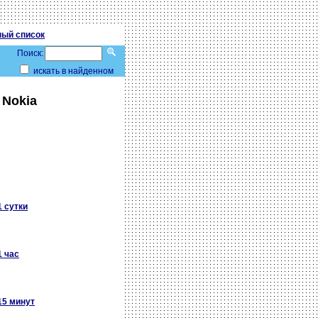
ый список
Поиск:
искать в найденном
 Nokia
1 сутки
1 час
15 минут