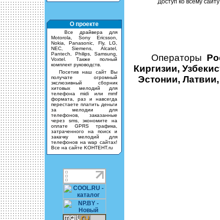
Доступ ко всему сайту
О проекте
Все драйвера для
Motorola, Sony Ericsson,
Nokia, Panasonic, Fly, LG,
NEC, Siemens, Alcatel,
Pantech, Philips, Samsung,
Операторы
Ро
Voxtel. Также полный
комплект руководств.
Киргизии, Узбекис
Посетив наш сайт Вы
Эстонии, Латвии,
получате огромный
экслюзивный сборник
хитовых мелодий для
телефона midi или mmf
формата, раз и навсегда
перестаете платить деньги
за мелодии для
телефонов, заказанные
через sms, экономите на
оплате GPRS трафика,
затраченного на поиск и
закачку мелодий для
телефонов на wap сайтах!
Все на сайте KOHTEHT.ru