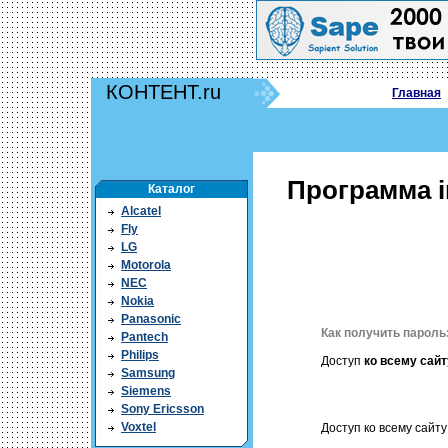
КОНТЕНТ.ru
Главная
Программа i
Каталог
Alcatel
Fly
LG
Motorola
NEC
Nokia
Panasonic
Как получить пароль
Pantech
Philips
Доступ
ко всему сайт
Samsung
Siemens
Sony Ericsson
Voxtel
Доступ ко всему сайту 