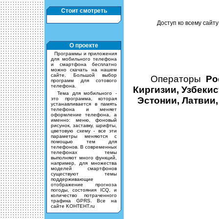
Стоит смотреть
Доступ ко всему сайту
О проекте
Программы и приложения
для мобильного телефона
и смартфона бесплатно
можно скачать на нашем
сайте. Большой выбор
Операторы
Ро
программ для сотового
телефона.
Киргизии, Узбекис
Тема для мобильного -
Эстонии, Латвии,
это программа, которая
устанавливается в память
телефона и меняет
оформление телефона, а
именно: меню, фоновый
рисунок, заставку, шрифты,
цветовую схему - все эти
параметры меняются с
помощью тем для
телефонов. В современных
телефонах темы
выполняют много функций,
например, для множества
моделей смартфонов
существуют темы
поддерживающие
отображение прогноза
погоды, состояния ICQ, и
количество потраченного
трафика GPRS. Все на
сайте KOHTEHT.ru