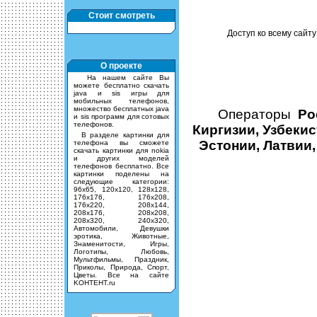
Стоит смотреть
Доступ ко всему сайту
О проекте
На нашем сайте Вы
можете бесплатно скачать
java и sis игры для
мобильных телефонов,
множество бесплатных java
Операторы
Ро
и sis программ для сотовых
телефонов.
Киргизии, Узбекис
В разделе картинки для
Эстонии, Латвии,
телефона вы сможете
скачать картинки для nokia
и других моделей
телефонов бесплатно. Все
картинки поделены на
следующие категории:
96х65, 120х120, 128х128,
176х176, 176х208,
176х220, 208х144,
208х176, 208х208,
208х320, 240х320,
Автомобили, Девушки
эротика, Животные,
Знаменитости, Игры,
Логотипы, Любовь,
Мультфильмы, Праздник,
Приколы, Природа, Спорт,
Цветы. Все на сайте
KOHTEHT.ru