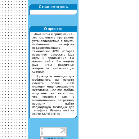
Стоит смотреть
О проекте
Java игры и приложения -
это маленькие программы
устанавливаемые в память
мобильного телефона
поддерживающего
технологию J2ME которая
позволяет запускать java
игры и приложения. На
нашем сайте Вы надёте
java игры различных
жанров от логических до
сетевых.
В разделе мелодии для
мобильного, вы можете
скачать более 2000
мелодии миди совершенно
бесплатно. Все mid файлы
поделены на категории,
что позволит вам с
минимальными затратами
времени найти
подходящую мелодию для
телефона! Лучшие midi на
сайте KOHTEHT.ru