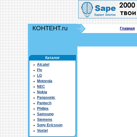
КОНТЕНТ.ru
Главная
Каталог
Alcatel
Fly
LG
Motorola
NEC
Nokia
Panasonic
Pantech
Philips
Samsung
Siemens
Sony Ericsson
Voxtel