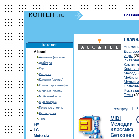
КОНТЕНТ.ru
Главна
Главн
Каталог
Анимаци
Драйвер
Alcatel
Игры
(29
Анимации (архивы)
Интерне
Драйвера
Картинк
Компьют
Игры
Мелодии
Интернет
Мобиль
Картинки (архивы)
Мультим
Компьютер и телефон
Полезны
Руковод
Мелодии (архивы)
Темы
(30
Мобильный офис
Мультимедиа
Полезные утилиты
<< пред
1
2
Руководства
MIDI
Темы
Мелодии
Fly
Классика
LG
Бетховен
Motorola