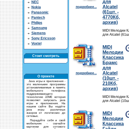
для
NEC
Alcatel
подробнее...
Nokia
(61шт. -
Panasonic
4770Кб,
Pantech
архив)
Philips
Samsung
MIDI Мелодии К
Siemens
для Alcatel (61ш
Sony Ericsson
Voxtel
MIDI
Мелодии
Стоит смотреть
Классика
Брамс
для
Alcatel
подробнее...
О проекте
(10шт. -
Java игры и приложения -
210Кб,
это маленькие программы
устанавливаемые в память
архив)
мобильного телефона
поддерживающего
MIDI Мелодии К
технологию J2ME которая
позволяет запускать java
для Alcatel (10ш
игры и приложения. На
нашем сайте Вы надёте
java игры различных
MIDI
жанров от логических до
сетевых.
Мелодии
Порадуйте себя и свой
Классика
мобильник - скачайте
картинки для сотового
Гайдн