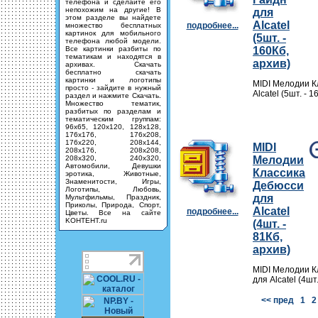
телефона и сделайте его
непохожим на другие! В
для
этом разделе вы найдете
Alcatel
подробнее...
множество бесплатных
картинок для мобильного
(5шт. -
телефона любой модели.
Все картинки разбиты по
160Кб,
тематикам и находятся в
архив)
архивах. Скачать
бесплатно скачать
картинки и логотипы
MIDI Мелодии К
просто - зайдите в нужный
Alcatel (5шт. - 
раздел и нажмите Скачать.
Множество тематик,
разбитых по разделам и
тематическим группам:
96х65, 120х120, 128х128,
176х176, 176х208,
176х220, 208х144,
MIDI
208х176, 208х208,
208х320, 240х320,
Мелодии
Автомобили, Девушки
Классика
эротика, Животные,
Знаменитости, Игры,
Дебюсси
Логотипы, Любовь,
для
Мультфильмы, Праздник,
Приколы, Природа, Спорт,
Alcatel
подробнее...
Цветы. Все на сайте
KOHTEHT.ru
(4шт. -
81Кб,
архив)
MIDI Мелодии К
для Alcatel (4шт
<< пред
1
2