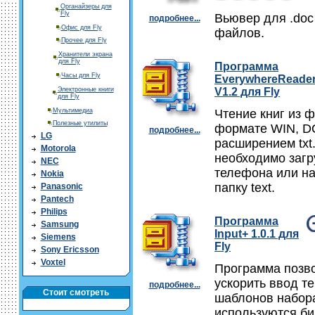
Органайзеры для
Fly
Вьювер для .doc 
подробнее...
Офис для Fly
файлов.
Прочее для Fly
Хранители экрана
для Fly
Программа
Часы для Fly
EverywhereReade
Электронные книги
V1.2 для Fly
для Fly
Мультимедиа
Чтение книг из 
Полезные утилиты
формате WIN, D
подробнее...
LG
расширением txt
Motorola
необходимо загр
NEC
телефона или на
Nokia
папку text.
Panasonic
Pantech
Philips
Программа
Samsung
Input+ 1.0.1 для
Siemens
Fly
Sony Ericsson
Voxtel
Программа поз
ускорить ввод те
подробнее...
Стоит смотреть
шаблонов набор
используются би