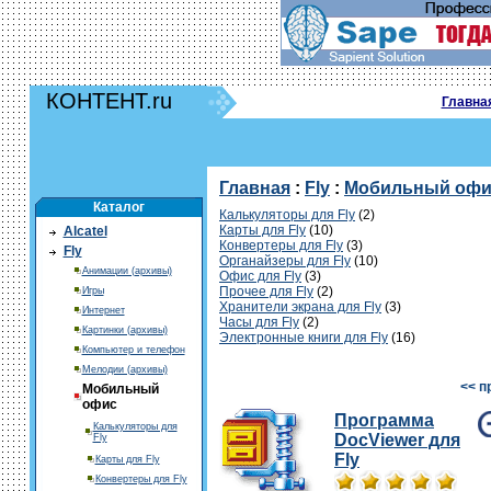
КОНТЕНТ.ru
Главна
Главная
:
Fly
:
Мобильный офи
Каталог
Калькуляторы для Fly
(2)
Карты для Fly
(10)
Alcatel
Конвертеры для Fly
(3)
Fly
Органайзеры для Fly
(10)
Анимации (архивы)
Офис для Fly
(3)
Прочее для Fly
(2)
Игры
Хранители экрана для Fly
(3)
Интернет
Часы для Fly
(2)
Картинки (архивы)
Электронные книги для Fly
(16)
Компьютер и телефон
Мелодии (архивы)
<< п
Мобильный
офис
Программа
Калькуляторы для
DocViewer для
Fly
Fly
Карты для Fly
Конвертеры для Fly