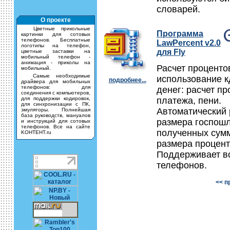
словарей.
О проекте
Цветные прикольные
Программа
картинки для сотовых
телефонов. Бесплатные
LawPercent v2.0
логотипы на телефон,
для Fly
цветные заставки на
мобильный телефон -
анимация - приколы на
Расчет проценто
мобильный.
Самые необходимые
использование 
подробнее...
драйвера для мобильных
телефонов: для
денег: расчет пр
соединения с компьютеров,
для поддержки кодировок,
платежа, пени.
для синхронизации с ПК,
Автоматический 
эмуляторы. Полнейшая
база руководств, мануалов
размера госпош
и инструкций для сотовых
телефонов. Все на сайте
полученных сум
KOHTEHT.ru
размера процент
Поддерживает в
телефонов.
<< п