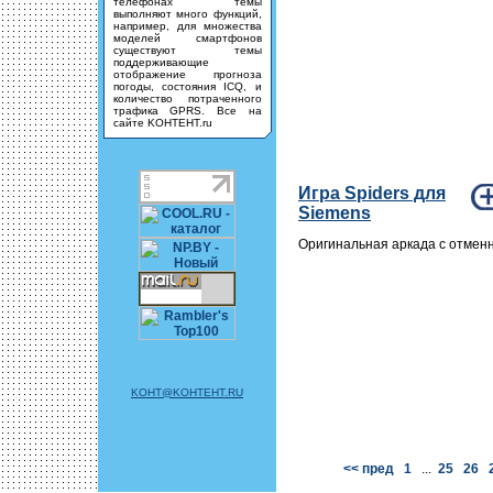
телефонах темы
выполняют много функций,
например, для множества
моделей смартфонов
существуют темы
поддерживающие
отображение прогноза
погоды, состояния ICQ, и
количество потраченного
трафика GPRS. Все на
сайте KOHTEHT.ru
Игра Spiders для
Siemens
Оригинальная аркада с отмен
KOHT@KOHTEHT.RU
<< пред
1
...
25
26