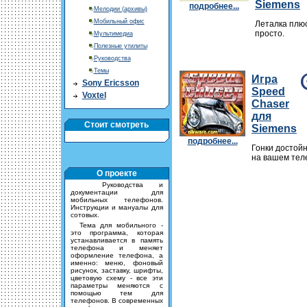
Siemens
подробнее...
Мелодии (архивы)
Мобильный офис
Леталка плюс
просто.
Мультимедиа
Полезные утилиты
Руководства
Темы
Игра
Sony Ericsson
Speed
Voxtel
Chaser
для
Стоит смотреть
Siemens
подробнее...
Гонки достой
на вашем тел
О проекте
Руководства и
документации для
мобильных телефонов.
Инструкции и мануалы для
сотовых.
Тема для мобильного -
это программа, которая
устанавливается в память
телефона и меняет
оформление телефона, а
именно: меню, фоновый
рисунок, заставку, шрифты,
цветовую схему - все эти
параметры меняются с
помощью тем для
телефонов. В современных