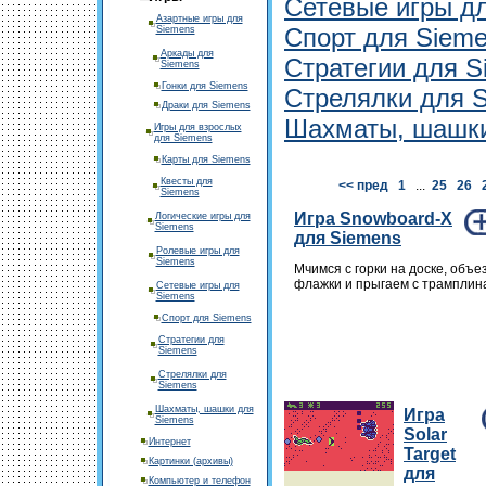
Сетевые игры д
Азартные игры для
Спорт для Siem
Siemens
Аркады для
Стратегии для S
Siemens
Гонки для Siemens
Стрелялки для 
Драки для Siemens
Шахматы, шашки
Игры для взрослых
для Siemens
Карты для Siemens
Квесты для
<< пред
1
...
25
26
Siemens
Игра Snowboard-X
Логические игры для
Siemens
для Siemens
Ролевые игры для
Siemens
Мчимся с горки на доске, объе
флажки и прыгаем с трамплин
Сетевые игры для
Siemens
Спорт для Siemens
Стратегии для
Siemens
Стрелялки для
Siemens
Шахматы, шашки для
Игра
Siemens
Solar
Интернет
Target
Картинки (архивы)
для
Компьютер и телефон