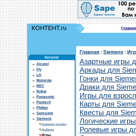
КОНТЕНТ.ru
Главная
Главная
:
Siemens
:
Иг
Каталог
Азартные игры 
Alcatel
Аркады для Sie
Fly
LG
Гонки для Sieme
Motorola
Драки для Siem
NEC
Nokia
Игры для взрос
Panasonic
Карты для Siem
Pantech
Philips
Квесты для Sie
Samsung
Siemens
Логические игры
Анимации (архивы)
Ролевые игры д
Драйвера
Игры