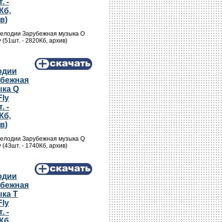
. -
Кб,
в)
Мелодии Зарубежная музыка O
y (51шт. - 2820Кб, архив)
одии
убежная
ка Q
Fly
. -
Кб,
в)
Мелодии Зарубежная музыка Q
y (43шт. - 1740Кб, архив)
одии
убежная
ка T
Fly
. -
Кб,