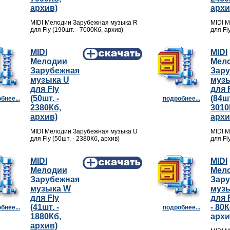
архив)
архи
MIDI Мелодии Зарубежная музыка R
MIDI 
для Fly (190шт. - 7000Кб, архив)
для Fl
MIDI
MIDI
Мелодии
Мел
Зарубежная
Зар
музыка U
музы
для Fly
для 
(50шт. -
(84шт
бнее...
подробнее...
2380Кб,
3010
архив)
архи
MIDI Мелодии Зарубежная музыка U
MIDI 
для Fly (50шт. - 2380Кб, архив)
для Fl
MIDI
MIDI
Мелодии
Мел
Зарубежная
Зар
музыка W
музы
для Fly
для F
(41шт. -
- 80К
бнее...
подробнее...
1880Кб,
архи
архив)