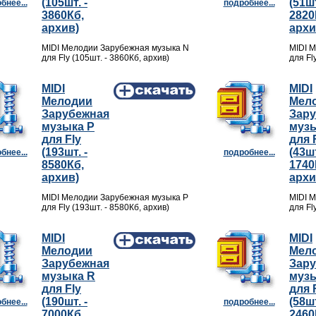
(105шт. -
(51шт
бнее...
подробнее...
3860Кб,
2820
архив)
архи
MIDI Мелодии Зарубежная музыка N
MIDI 
для Fly (105шт. - 3860Кб, архив)
для Fl
MIDI
MIDI
Мелодии
Мел
Зарубежная
Зар
музыка P
музы
для Fly
для 
(193шт. -
(43шт
бнее...
подробнее...
8580Кб,
1740
архив)
архи
MIDI Мелодии Зарубежная музыка P
MIDI 
для Fly (193шт. - 8580Кб, архив)
для Fl
MIDI
MIDI
Мелодии
Мел
Зарубежная
Зар
музыка R
музы
для Fly
для 
(190шт. -
(58шт
бнее...
подробнее...
7000Кб,
2460