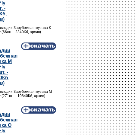
Fly
. -
Кб,
в)
Мелодии Зарубежная музыка K
y (66шт. - 2340Кб, архив)
одии
убежная
ыка M
Fly
т. -
0Кб,
в)
Мелодии Зарубежная музыка M
y (271шт. - 10840Кб, архив)
одии
убежная
ка O
Fly