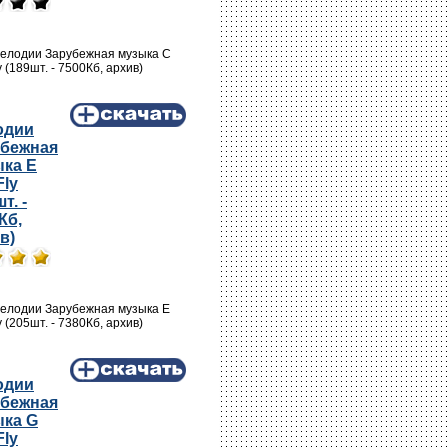
Мелодии Зарубежная музыка C
y (189шт. - 7500Кб, архив)
одии
убежная
ка E
Fly
т. -
Кб,
в)
Мелодии Зарубежная музыка E
y (205шт. - 7380Кб, архив)
одии
убежная
ка G
Fly