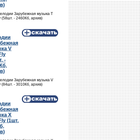
в)
Мелодии Зарубежная музыка T
y (58шт. - 2460Кб, архив)
одии
убежная
ка V
Fly
. -
Кб,
в)
Мелодии Зарубежная музыка V
y (84шт. - 3010Кб, архив)
одии
убежная
ка X
ly (1шт.
б,
в)