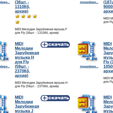
(36шт. -
(187ш
бнее...
подробнее...
1310Кб,
9000
архив)
архи
MIDI 
для Fl
MIDI Мелодии Зарубежная музыка F
для Fly (36шт. - 1310Кб, архив)
MIDI
MIDI
Мелодии
Мел
Зарубежная
Зар
музыка H
музы
для Fly
Fly (
(59шт. -
1050
бнее...
подробнее...
2370Кб,
архи
архив)
MIDI 
для Fl
MIDI Мелодии Зарубежная музыка H
для Fly (59шт. - 2370Кб, архив)
MIDI
MIDI
Мелодии
Мел
Зарубежная
Зар
музыка J
музы