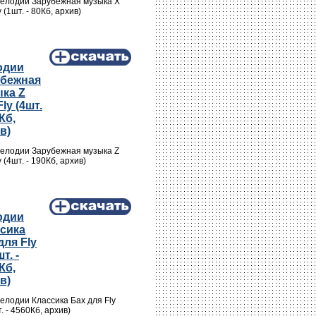
Мелодии Зарубежная музыка X
y (1шт. - 80Кб, архив)
одии
убежная
ка Z
ly (4шт.
Кб,
в)
Мелодии Зарубежная музыка Z
y (4шт. - 190Кб, архив)
одии
сика
для Fly
т. -
Кб,
в)
елодии Классика Бах для Fly
. - 4560Кб, архив)