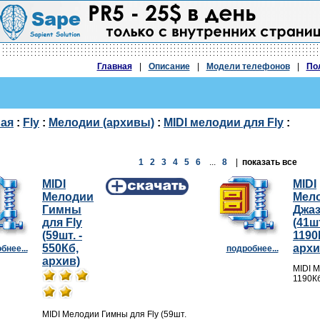
Главная
|
Описание
|
Модели телефонов
|
По
ная
:
Fly
:
Мелодии (архивы)
:
MIDI мелодии для Fly
:
1
2
3
4
5
6
...
8
|
показать все
MIDI
MIDI
Мелодии
Мел
Гимны
Джаз
для Fly
(41шт
(59шт. -
1190
550Кб,
архи
бнее...
подробнее...
архив)
MIDI М
1190Кб
MIDI Мелодии Гимны для Fly (59шт.