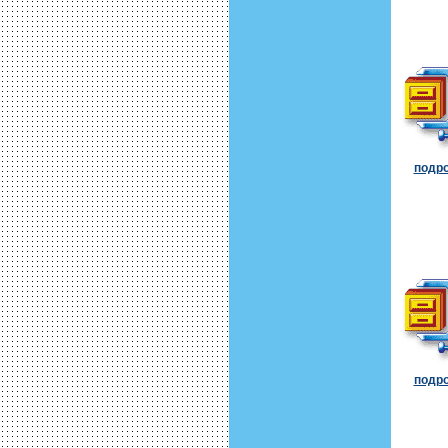
подро
подро