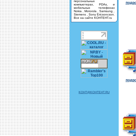
персональных
подро
компьютерах, PDAs, и
мобильных телефонах
Nokia , Motorola , Samsung ,
Siemens , Sony Ericsoncson.
Все на сайте KOHTEHT.ru
подро
KOHT@KOHTEHT.RU