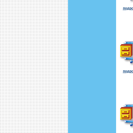
подро
подро