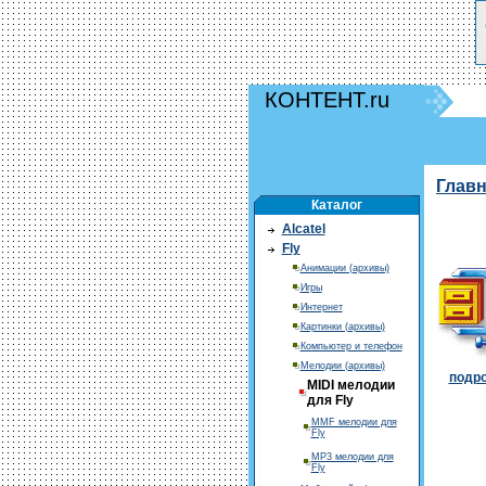
КОНТЕНТ.ru
Глав
Каталог
Alcatel
Fly
Анимации (архивы)
Игры
Интернет
Картинки (архивы)
Компьютер и телефон
Мелодии (архивы)
подро
MIDI мелодии
для Fly
MMF мелодии для
Fly
MP3 мелодии для
Fly