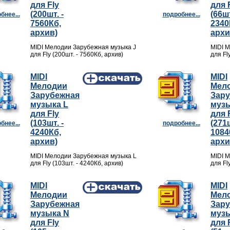
для Fly
для 
(200шт. -
(66шт
бнее...
подробнее...
7560Кб,
2340
архив)
архи
MIDI Мелодии Зарубежная музыка J
MIDI 
для Fly (200шт. - 7560Кб, архив)
для Fl
MIDI
MIDI
Мелодии
Мел
Зарубежная
Зар
музыка L
муз
для Fly
для 
(103шт. -
(271ш
бнее...
подробнее...
4240Кб,
1084
архив)
архи
MIDI Мелодии Зарубежная музыка L
MIDI 
для Fly (103шт. - 4240Кб, архив)
для Fl
MIDI
MIDI
Мелодии
Мел
Зарубежная
Зар
музыка N
музы
для Fly
для 