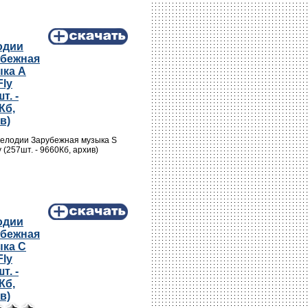
одии
убежная
ка A
Fly
т. -
Кб,
в)
Мелодии Зарубежная музыка S
y (257шт. - 9660Кб, архив)
одии
убежная
ка C
Fly
т. -
Кб,
в)