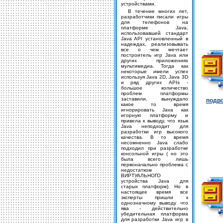
устройствами.
В течение многих лет,
разработчики писали игры
для телефонов на
платформе Java,
использовавшей стандарт
Java API установленный в
надеждах, реализовывать
все о чем мечтает
построитель игр Java или
других приложениях
мультимедиа. Тогда как
некоторые имели успех
используя Java 2D, Java 3D
и ряд других APIs -
большое количество
проблем платформы
заставили, вынуждало
подро
какое то время
игнорировать Java как
игорную платформу и
привела к выводу, что язык
Java неподходит для
разработки игр высокого
качества. В то время
несомненно Java слабо
подходил при разработке
консольной игры ( но это
была всего лишь
первоначально проблема с
недостатком
ВИРТУАЛЬНОГО
устройства Java для
старых платформ). Но в
настоящее время все
эксперты пришли к
однозначному выводу что
ява - действительно
убедительная платформа
для разработки Java игр в