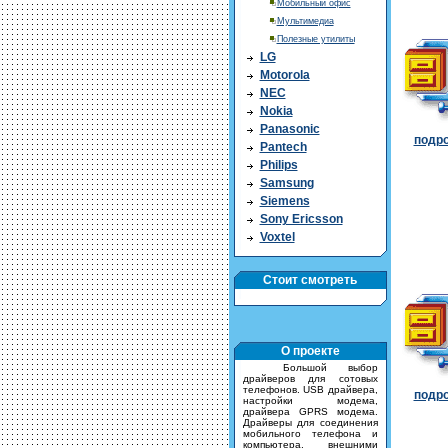
Мобильный офис
Мультимедиа
Полезные утилиты
LG
Motorola
NEC
Nokia
Panasonic
подро
Pantech
Philips
Samsung
Siemens
Sony Ericsson
Voxtel
Стоит смотреть
О проекте
Большой выбор
драйверов для сотовых
телефонов. USB драйвера,
подро
настройки модема,
драйвера GPRS модема.
Драйверы для соединения
мобильного телефона и
компьютера, внешними