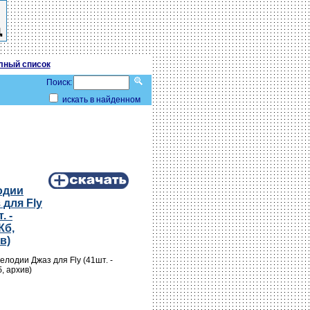
лный список
Поиск:
искать в найденном
одии
 для Fly
. -
Кб,
в)
елодии Джаз для Fly (41шт. -
, архив)