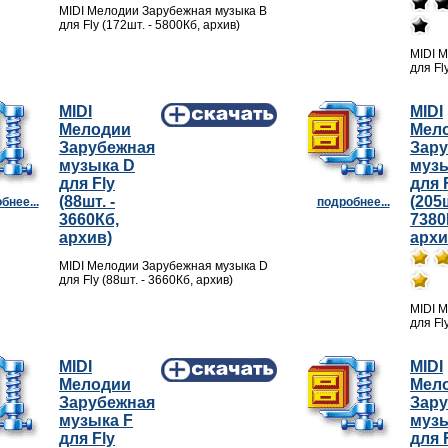
MIDI Мелодии Зарубежная музыка B
для Fly (172шт. - 5800Кб, архив)
MIDI 
для Fl
MIDI
MIDI
Мелодии
Мел
Зарубежная
Зар
музыка D
музы
для Fly
для 
(88шт. -
(205ш
бнее...
подробнее...
3660Кб,
7380
архив)
архи
MIDI Мелодии Зарубежная музыка D
для Fly (88шт. - 3660Кб, архив)
MIDI 
для Fl
MIDI
MIDI
Мелодии
Мел
Зарубежная
Зар
музыка F
музы
для Fly
для 