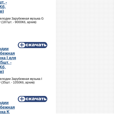
т. -
Кб,
в)
Мелодии Зарубежная музыка G
y (187шт. - 9000Кб, архив)
одии
убежная
ка I для
35шт. -
Кб,
в)
Мелодии Зарубежная музыка I
y (35шт. - 1050Кб, архив)
одии
убежная
ка K