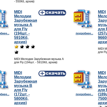
- 550Кб, архив)
MIDI
MIDI
Мелодии
Мел
Зарубежная
Зар
музыка A
музы
для Fly
для 
(194шт. -
(257ш
бнее...
подробнее...
5910Кб,
9660
архив)
архи
MIDI 
для Fl
MIDI Мелодии Зарубежная музыка A
для Fly (194шт. - 5910Кб, архив)
MIDI
MIDI
Мелодии
Мел
Зарубежная
Зар
музыка B
музы
для Fly
для 
(172шт. -
(189ш
бнее...
подробнее...
5800Кб,
7500
архив)
архи