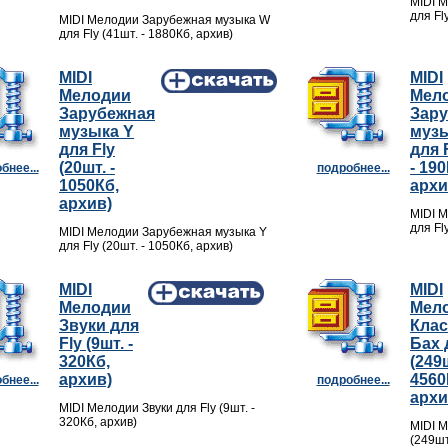
MIDI 
для Fl
MIDI Мелодии Зарубежная музыка W
для Fly (41шт. - 1880Кб, архив)
MIDI
MIDI
Мелодии
Мел
Зарубежная
Зар
музыка Y
музы
для Fly
для F
(20шт. -
- 190
бнее...
подробнее...
1050Кб,
архи
архив)
MIDI 
для Fl
MIDI Мелодии Зарубежная музыка Y
для Fly (20шт. - 1050Кб, архив)
MIDI
MIDI
Мелодии
Мел
Звуки для
Клас
Fly (9шт. -
Бах 
320Кб,
(249ш
архив)
4560
бнее...
подробнее...
архи
MIDI Мелодии Звуки для Fly (9шт. -
320Кб, архив)
MIDI М
(249шт