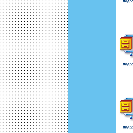
подро
подро
подро