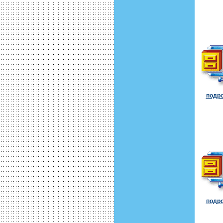
подро
подро