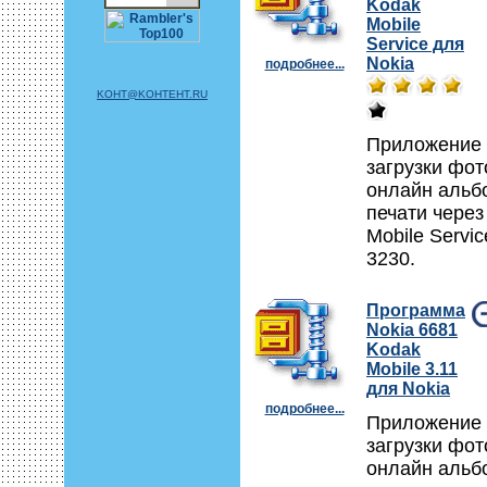
Kodak
Mobile
Service для
Nokia
подробнее...
KOHT@KOHTEHT.RU
Приложение
загрузки фо
онлайн альб
печати чере
Mobile Servic
3230.
Программа
Nokia 6681
Kodak
Mobile 3.11
для Nokia
подробнее...
Приложение
загрузки фо
онлайн альб