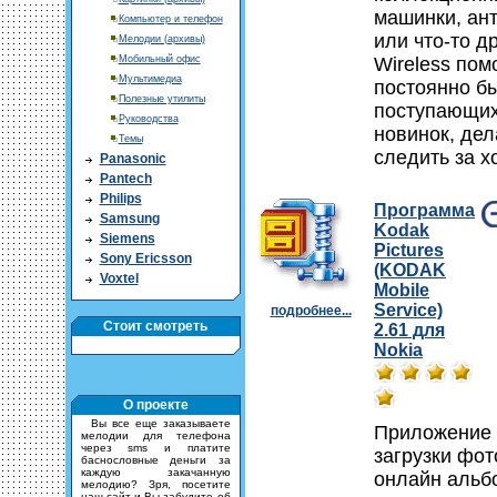
машинки, ан
Компьютер и телефон
или что-то др
Мелодии (архивы)
Мобильный офис
Wireless пом
Мультимедиа
постоянно бы
Полезные утилиты
поступающих
Руководства
новинок, дел
Темы
следить за х
Panasonic
Pantech
Philips
Программа
Samsung
Kodak
Siemens
Pictures
Sony Ericsson
(KODAK
Voxtel
Mobile
Service)
подробнее...
Стоит смотреть
2.61 для
Nokia
О проекте
Вы все еще заказываете
Приложение
мелодии для телефона
через sms и платите
загрузки фо
баснословные деньги за
каждую закачанную
онлайн альб
мелодию? Зря, посетите
наш сайт и Вы забудите об