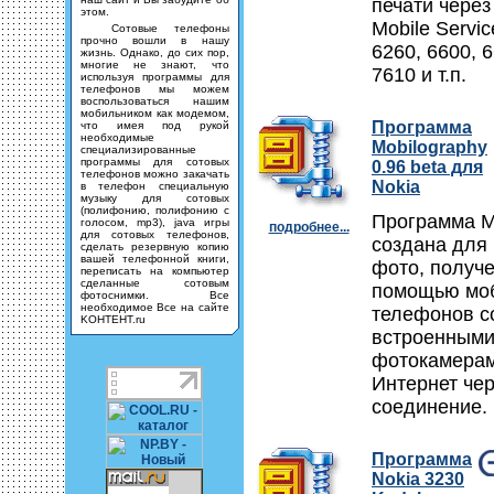
печати чере
этом.
Mobile Servic
Сотовые телефоны
прочно вошли в нашу
6260, 6600, 6
жизнь. Однако, до сих пор,
многие не знают, что
7610 и т.п.
используя программы для
телефонов мы можем
воспользоваться нашим
мобильником как модемом,
Программа
что имея под рукой
необходимые
Mobilography
специализированные
программы для сотовых
0.96 beta для
телефонов можно закачать
Nokia
в телефон специальную
музыку для сотовых
(полифонию, полифонию с
Программа M
голосом, mp3), java игры
подробнее...
для сотовых телефонов,
создана для
сделать резервную копию
вашей телефонной книги,
фото, получ
переписать на компьютер
сделанные сотовым
помощью мо
фотоснимки. Все
необходимое Все на сайте
телефонов с
KOHTEHT.ru
встроенным
фотокамерам
Интернет че
соединение.
Программа
Nokia 3230