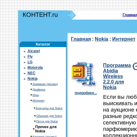
КОНТЕНТ.ru
Главна
Главная
:
Nokia
:
Интернет
Каталог
Alcatel
Fly
LG
Программа
Motorola
Abidia
NEC
Wireless
Nokia
2.2.0 для
Анимации (архивы)
Nokia
Драйвера
подробнее...
Игры
Если вы люб
Интернет
выискивать и
Браузеры для Nokia
на аукционе 
разные редко
Общение для Nokia
селективную
Почта для Nokia
Прочее для
парфюмерию
Nokia
коллекционн
Картинки (архивы)