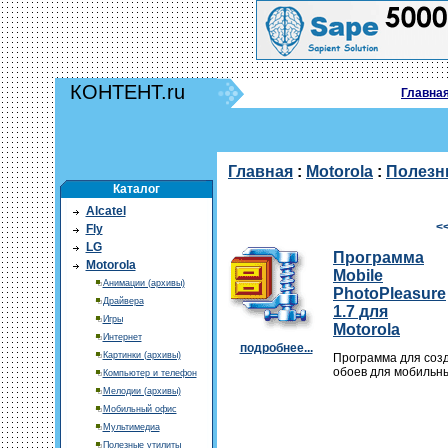
КОНТЕНТ.ru
Главна
Главная
:
Motorola
:
Полезн
Каталог
Alcatel
<
Fly
LG
Программа
Motorola
Mobile
Анимации (архивы)
PhotoPleasure
Драйвера
1.7 для
Игры
Motorola
Интернет
подробнее...
Картинки (архивы)
Программа для соз
обоев для мобильн
Компьютер и телефон
Мелодии (архивы)
Мобильный офис
Мультимедиа
Полезные утилиты