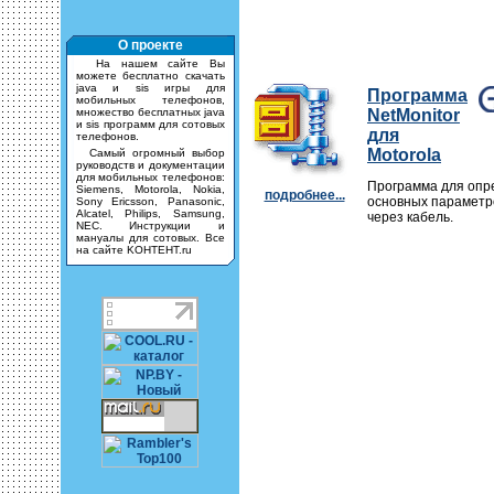
О проекте
На нашем сайте Вы
можете бесплатно скачать
java и sis игры для
Программа
мобильных телефонов,
множество бесплатных java
NetMonitor
и sis программ для сотовых
для
телефонов.
Motorola
Самый огромный выбор
руководств и документации
для мобильных телефонов:
Программа для опр
Siemens, Motorola, Nokia,
подробнее...
основных параметро
Sony Ericsson, Panasonic,
Alcatel, Philips, Samsung,
через кабель.
NEC. Инструкции и
мануалы для сотовых. Все
на сайте KOHTEHT.ru