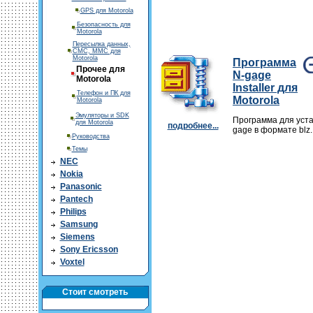
GPS для Motorola
Безопасность для
Motorola
Пересылка данных,
СМС, ММС для
Motorola
Программа
Прочее для
N-gage
Motorola
Installer для
Телефон и ПК для
Motorola
Motorola
Эмуляторы и SDK
Программа для уста
для Motorola
подробнее...
gage в формате blz.
Руководства
Темы
NEC
Nokia
Panasonic
Pantech
Philips
Samsung
Siemens
Sony Ericsson
Voxtel
Стоит смотреть