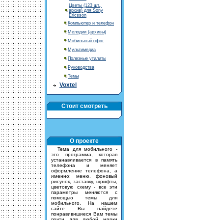
Цветы (123 шт.,
архив) для Sony
Ericsson
Компьютер и телефон
Мелодии (архивы)
Мобильный офис
Мультимедиа
Полезные утилиты
Руководства
Темы
Voxtel
Стоит смотреть
О проекте
Тема для мобильного -
это программа, которая
устанавливается в память
телефона и меняет
оформление телефона, а
именно: меню, фоновый
рисунок, заставку, шрифты,
цветовую схему - все эти
параметры меняются с
помощью темы для
мобильного. На нашем
сайте Вы найдете
понравивишиеся Вам темы
почти для любой марки