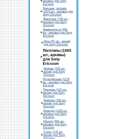
архивы) для Sony
Ericsson
Девушки, эротика
(1474 шт., архивы) для
Sony Ericsson
Животные (738 шт.,
архивы) для Sony
Ericsson
Знаменитости (691
шт., архивы) для Sony
Ericsson
Игры (97 шт., архив)
для Sony Ericsson
Логотипы (1065
шт., архивы)
для Sony
Ericsson
Любовь (105 шт.,
архив) для Sony
Ericsson
Мультфильмы (1278
шт., архивы) для Sony
Ericsson
Праздник (105 шт.,
архив) для Sony
Ericsson
Приколы (106 шт.,
архив) для Sony
Ericsson
Природа (1246 шт.,
архивы) для Sony
Ericsson
Прочее (564 шт.,
архивы) для Sony
Ericsson
Спорт (176 шт.,
архив) для Sony
Ericsson