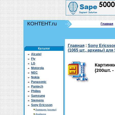
КОНТЕНТ.ru
Главная
Главная
:
Sony Ericsso
Каталог
(1065 шт., архивы) для
Alcatel
Fly
LG
Картинк
Motorola
(200шт. 
NEC
Nokia
Panasonic
Pantech
Philips
Samsung
Siemens
Sony Ericsson
Анимации (архивы)
Драйвера