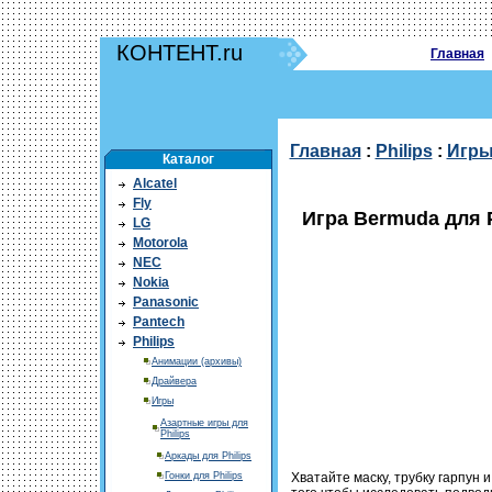
КОНТЕНТ.ru
Главная
Главная
:
Philips
:
Игр
Каталог
Alcatel
Fly
Игра Bermuda для P
LG
Motorola
NEC
Nokia
Panasonic
Pantech
Philips
Анимации (архивы)
Драйвера
Игры
Азартные игры для
Philips
Аркады для Philips
Гонки для Philips
Хватайте маску, трубку гарпун 