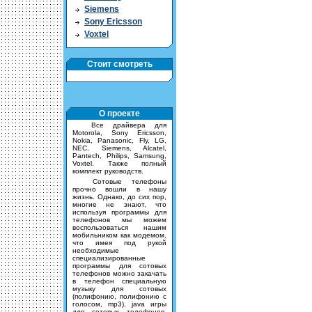
Siemens
Sony Ericsson
Voxtel
Стоит смотреть
О проекте
Все драйвера для
Motorola, Sony Ericsson,
Nokia, Panasonic, Fly, LG,
NEC, Siemens, Alcatel,
Pantech, Philips, Samsung,
Voxtel. Также полный
комплект руководств.
Сотовые телефоны
прочно вошли в нашу
жизнь. Однако, до сих пор,
многие не знают, что
используя программы для
телефонов мы можем
воспользоваться нашим
мобильником как модемом,
что имея под рукой
необходимые
специализированные
программы для сотовых
телефонов можно закачать
в телефон специальную
музыку для сотовых
(полифонию, полифонию с
голосом, mp3), java игры
для сотовых телефонов,