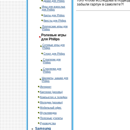
того чтобы исследовать подвод
Драки для Philips
забыли гарпун в самолете?!
Игры для взрослых
для Philips
Карты для Philips
Квесты для Philips
Логические игры для
Philips
Ролевые игры
для Philips
Сетевые игры для
Philips
Спорт для Philips
Стратегии для
Philips
Стрелялки для
Philips
Шахматы, шашки для
Philips
Интернет
Картинки (архивы)
Компьютер и телефон
Мелодии (архивы)
Мобильный офис
Мультимедиа
Полезные утилиты
Руководства
Samsung