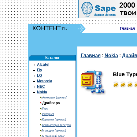
КОНТЕНТ.ru
Главная
Главная
:
Nokia
:
Драйв
Каталог
Alcatel
Fly
Blue Typ
LG
Motorola
NEC
Nokia
Анимации (архивы)
Драйвера
Игры
Интернет
Картинки (архивы)
Компьютер и телефон
Мелодии (архивы)
Мобильный офис