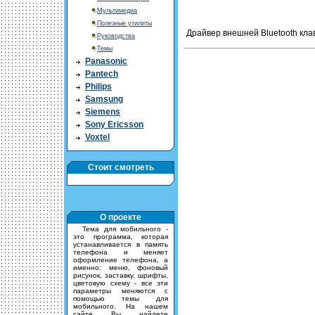
Мультимедиа
Полезные утилиты
Драйвер внешней Bluetooth кла
Руководства
Темы
Panasonic
Pantech
Philips
Samsung
Siemens
Sony Ericsson
Voxtel
Стоит смотреть
О проекте
Тема для мобильного -
это программа, которая
устанавливается в память
телефона и меняет
оформление телефона, а
именно: меню, фоновый
рисунок, заставку, шрифты,
цветовую схему - все эти
параметры меняются с
помощью темы для
мобильного. На нашем
сайте Вы найдете