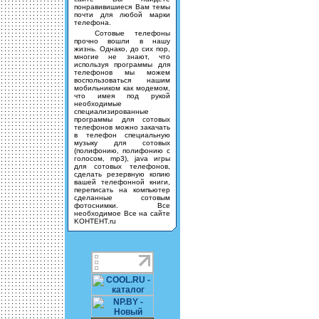
понравивишиеся Вам темы
почти для любой марки
телефона.
Сотовые телефоны
прочно вошли в нашу
жизнь. Однако, до сих пор,
многие не знают, что
используя программы для
телефонов мы можем
воспользоваться нашим
мобильником как модемом,
что имея под рукой
необходимые
специализированные
программы для сотовых
телефонов можно закачать
в телефон специальную
музыку для сотовых
(полифонию, полифонию с
голосом, mp3), java игры
для сотовых телефонов,
сделать резервную копию
вашей телефонной книги,
переписать на компьютер
сделанные сотовым
фотоснимки. Все
необходимое Все на сайте
KOHTEHT.ru