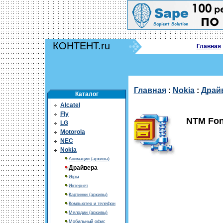
КОНТЕНТ.ru
Главная
Главная
:
Nokia
:
Драй
Каталог
Alcatel
Fly
NTM Fon
LG
Motorola
NEC
Nokia
Анимации (архивы)
Драйвера
Игры
Интернет
Картинки (архивы)
Компьютер и телефон
Мелодии (архивы)
Мобильный офис