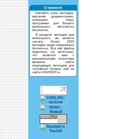
О проекте
Скачайте игры, мелодии,
картинки, документацию,
анимации, темы,
программы для Вашего
мобильного абсолютно
бесплатно.
В разделе мелодии для
мобильного, вы можете
скачать более 2000
мелодии миди совершенно
бесплатно. Все mid файлы
поделены на категории,
что позволит вам с
минимальными затратами
времени найти
подходящую мелодию для
телефона! Лучшие midi на
сайте KOHTEHT.ru