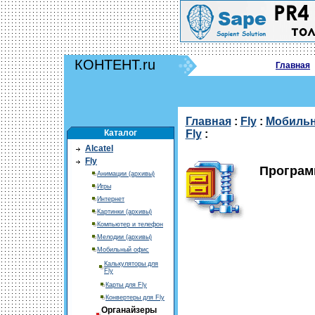
КОНТЕНТ.ru
Главная
Главная
:
Fly
:
Мобиль
Каталог
Fly
:
Alcatel
Fly
Программ
Анимации (архивы)
Игры
Интернет
Картинки (архивы)
Компьютер и телефон
Мелодии (архивы)
Мобильный офис
Калькуляторы для
Fly
Карты для Fly
Конвертеры для Fly
Органайзеры