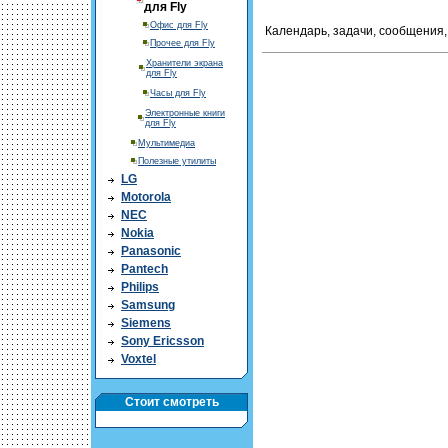
для Fly
Офис для Fly
Календарь, задачи, сообщения, 
Прочее для Fly
Хранители экрана
для Fly
Часы для Fly
Электронные книги
для Fly
Мультимедиа
Полезные утилиты
LG
Motorola
NEC
Nokia
Panasonic
Pantech
Philips
Samsung
Siemens
Sony Ericsson
Voxtel
Стоит смотреть