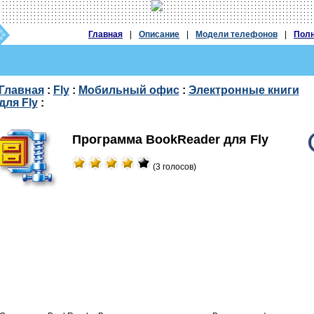
Главная
|
Описание
|
Модели телефонов
|
Полн
Главная
:
Fly
:
Мобильный офис
:
Электронные книги
для Fly
:
Программа BookReader для Fly
(3 голосов)