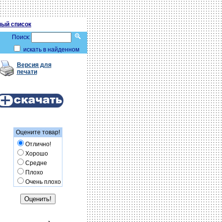
ый список
Поиск:
искать в найденном
Версия для
печати
Оцените товар!
Отлично!
Хорошо
Средне
Плохо
Очень плохо