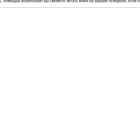
С помощью BookReader Вы сможете читать книги на Вашем телефоне, если о