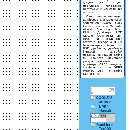
документации для
мобильных телефонов.
Инструкции и мануалы для
сотовых.
Самая полная коллекция
драйверов для мобильных
телефонов: Nokia, Sony
Ericsson, Siemens, Motorola,
Alcatel, Samsung, NEC,
Philips. Драйвера USB
кабеля, COM-порта, для
связи и соединения
сотового телефона и ПК
(компьютера). Эмуляторы,
USB драйвера, драйверы
bluetooth, настройки
модема. На нашем сайте
вы найдете наиболее
распространенные
драйвера GPRS модема,
необходимые для GPRS
internet. Все на сайте
KOHTEHT.ru