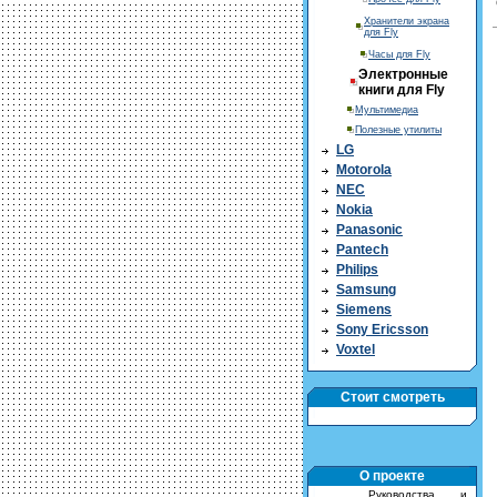
Хранители экрана
для Fly
Часы для Fly
Электронные
книги для Fly
Мультимедиа
Полезные утилиты
LG
Motorola
NEC
Nokia
Panasonic
Pantech
Philips
Samsung
Siemens
Sony Ericsson
Voxtel
Стоит смотреть
О проекте
Руководства и