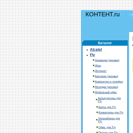
КОНТЕНТ.ru
Каталог
Alcatel
Fly
Анимации (архивы)
Игры
Интернет
Картинки (архивы)
Компьютер и телефон
Мелодии (архивы)
Мобильный офис
Калькуляторы для
Fly
Карты для Fly
Конвертеры для Fly
Органайзеры для
Fly
Офис для Fly
Прочее для Fly