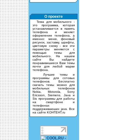
О проекте
Тема для мобильного -
это программа, которая
устанавливается в память
телефона и меняет
оформление телефона, а
именно: меню, фоновый
рисунок, заставку, шрифты,
цветовую схему - все эти
параметры меняются с
помощью темы для
мобильного. На нашем
сайте Вы найдете
понравивишиеся Вам темы
почти для любой марки
телефона.
Лучшие темы и
программы для сотовых
телефонов. Бесплатно
скачать темы можно для
мобильных телефонов
Nokia, Motorola, Sony
Ericsson, Siemens. Java и
Sis программы для работы
на смартфоне и
телефонах
поддерживаюших java. Все
на сайте KOHTEHT.ru