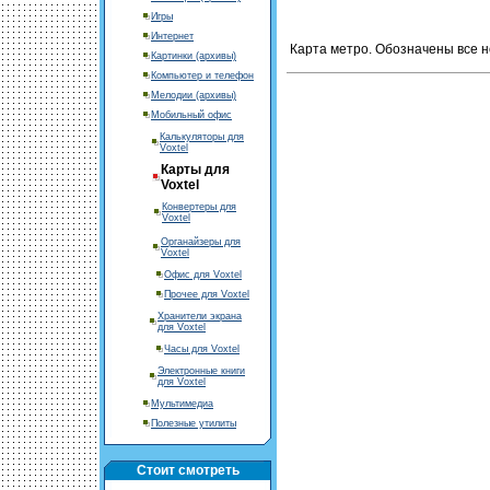
Игры
Интернет
Карта метро. Обозначены все н
Картинки (архивы)
Компьютер и телефон
Мелодии (архивы)
Мобильный офис
Калькуляторы для
Voxtel
Карты для
Voxtel
Конвертеры для
Voxtel
Органайзеры для
Voxtel
Офис для Voxtel
Прочее для Voxtel
Хранители экрана
для Voxtel
Часы для Voxtel
Электронные книги
для Voxtel
Мультимедиа
Полезные утилиты
Стоит смотреть