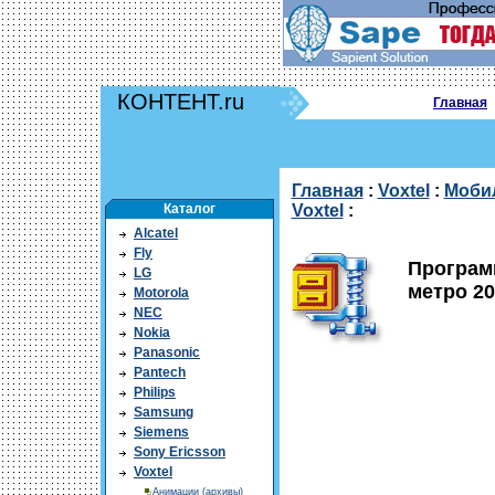
КОНТЕНТ.ru
Главная
Главная
:
Voxtel
:
Моби
Каталог
Voxtel
:
Alcatel
Fly
Програм
LG
метро 20
Motorola
NEC
Nokia
Panasonic
Pantech
Philips
Samsung
Siemens
Sony Ericsson
Voxtel
Анимации (архивы)