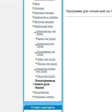
Игры
Интернет
Программа для чтения книг на 
Картинки (архивы)
Компьютер и телефон
Мелодии (архивы)
Мобильный офис
Калькуляторы для
Voxtel
Карты для Voxtel
Конвертеры для
Voxtel
Органайзеры для
Voxtel
Офис для Voxtel
Прочее для Voxtel
Хранители экрана
для Voxtel
Часы для Voxtel
Электронные
книги для
Voxtel
Мультимедиа
Полезные утилиты
Стоит смотреть