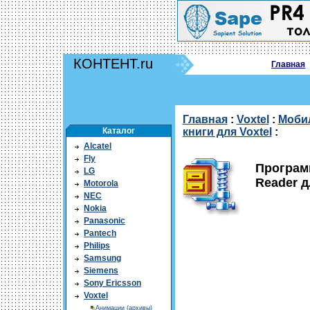
КОНТЕНТ.ru
Главная
Главная
:
Voxtel
:
Моби
Каталог
книги для Voxtel
:
Alcatel
Fly
Програм
LG
Reader д
Motorola
NEC
Nokia
Panasonic
Pantech
Philips
Samsung
Siemens
Sony Ericsson
Voxtel
Анимации (архивы)