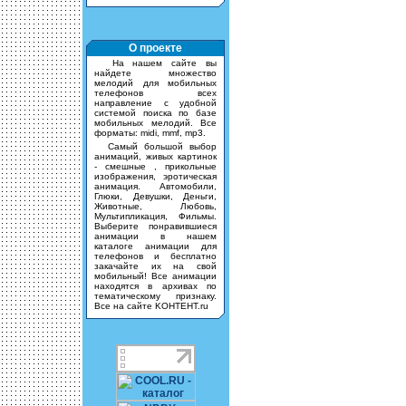
О проекте
На нашем сайте вы
найдете множество
мелодий для мобильных
телефонов всех
направление с удобной
системой поиска по базе
мобильных мелодий. Все
форматы: midi, mmf, mp3.
Самый большой выбор
анимаций, живых картинок
- смешные , прикольные
изображения, эротическая
анимация. Автомобили,
Глюки, Девушки, Деньги,
Животные, Любовь,
Мультипликация, Фильмы.
Выберите понравившиеся
анимации в нашем
каталоге анимации для
телефонов и бесплатно
закачайте их на свой
мобильный! Все анимации
находятся в архивах по
тематическому признаку.
Все на сайте KOHTEHT.ru