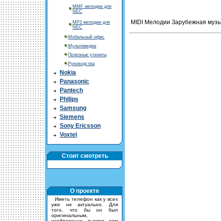
MMF мелодии для
NEC
MIDI Мелодии Зарубежная музык
MP3 мелодии для
NEC
Мобильный офис
Мультимедиа
Полезные утилиты
Руководства
Nokia
Panasonic
Pantech
Philips
Samsung
Siemens
Sony Ericsson
Voxtel
Стоит смотреть
О проекте
Иметь телефон как у всех
уже не актуально. Для
того, что бы он был
оригинальным,
изобретенно тысячи тем