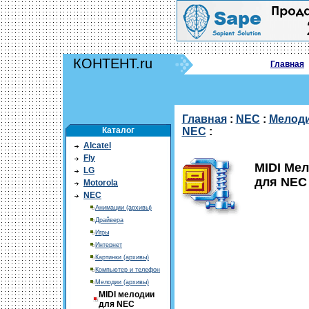
КОНТЕНТ.ru
Главная
Главная
:
NEC
:
Мелоди
Каталог
NEC
:
Alcatel
Fly
MIDI Ме
LG
для NEC 
Motorola
NEC
Анимации (архивы)
Драйвера
Игры
Интернет
Картинки (архивы)
Компьютер и телефон
Мелодии (архивы)
MIDI мелодии
для NEC