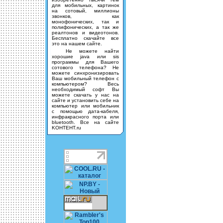
для мобильных, картинок
на сотовый, миллионы
звонков, как
монофонических, так и
полифонических, а так же
реалтонов и видеотонов.
Бесплатно скачайте все
это на нашем сайте.
Не можете найти
хорошие java или sis
программы для Вашего
сотового телефона? Не
можете синхронизировать
Ваш мобильный телефон с
компьютером? Весь
необходимый софт Вы
можете скачать у нас на
сайте и установить себе на
компьютер или мобильник
с помощью дата-кабеля,
инфракрасного порта или
bluetooth. Все на сайте
KOHTEHT.ru