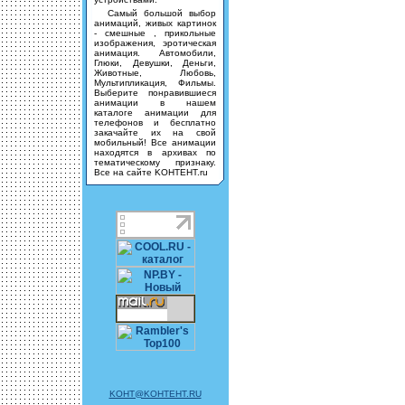
Самый большой выбор
анимаций, живых картинок
- смешные , прикольные
изображения, эротическая
анимация. Автомобили,
Глюки, Девушки, Деньги,
Животные, Любовь,
Мультипликация, Фильмы.
Выберите понравившиеся
анимации в нашем
каталоге анимации для
телефонов и бесплатно
закачайте их на свой
мобильный! Все анимации
находятся в архивах по
тематическому признаку.
Все на сайте KOHTEHT.ru
KOHT@KOHTEHT.RU