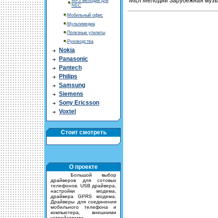
MIDI Мелодии Зарубежная музык
MP3 мелодии для
NEC
Мобильный офис
Мультимедиа
Полезные утилиты
Руководства
Nokia
Panasonic
Pantech
Philips
Samsung
Siemens
Sony Ericsson
Voxtel
Стоит смотреть
О проекте
Большой выбор
драйверов для сотовых
телефонов. USB драйвера,
настройки модема,
драйвера GPRS модема.
Драйверы для соединения
мобильного телефона и
компьютера, внешними
устройствами.