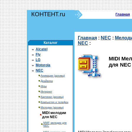
КОНТЕНТ.ru
Главная
Главная
:
NEC
:
Мелоди
Каталог
NEC
:
Alcatel
Fly
MIDI Ме
LG
для NEC 
Motorola
NEC
Анимации (архивы)
Драйвера
Игры
Интернет
Картинки (архивы)
Компьютер и телефон
Мелодии (архивы)
MIDI мелодии
для NEC
MMF мелодии для
NEC