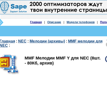
Главная
|
Описание
|
Модели телефонов
|
Полн
Главная
:
NEC
:
Мелодии (архивы)
:
MMF мелодии для
NEC
:
MMF Мелодии MMF Y для NEC (8шт.
- 80Кб, архив)