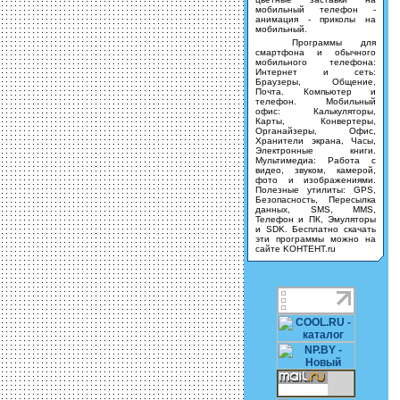
мобильный телефон -
анимация - приколы на
мобильный.
Программы для
смартфона и обычного
мобильного телефона:
Интернет и сеть:
Браузеры, Общение,
Почта. Компьютер и
телефон. Мобильный
офис: Калькуляторы,
Карты, Конвертеры,
Органайзеры, Офис,
Хранители экрана, Часы,
Электронные книги.
Мультимедиа: Работа с
видео, звуком, камерой,
фото и изображениями.
Полезные утилиты: GPS,
Безопасность, Пересылка
данных, SMS, MMS,
Телефон и ПК, Эмуляторы
и SDK. Бесплатно скачать
эти программы можно на
сайте KOHTEHT.ru