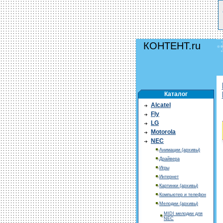
КОНТЕНТ.ru
Каталог
Alcatel
Fly
LG
Motorola
NEC
Анимации (архивы)
Драйвера
Игры
Интернет
Картинки (архивы)
Компьютер и телефон
Мелодии (архивы)
MIDI мелодии для
NEC