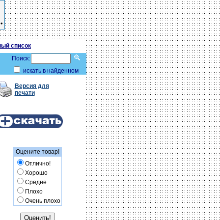
ый список
Поиск:
искать в найденном
Версия для
печати
Оцените товар!
Отлично!
Хорошо
Средне
Плохо
Очень плохо