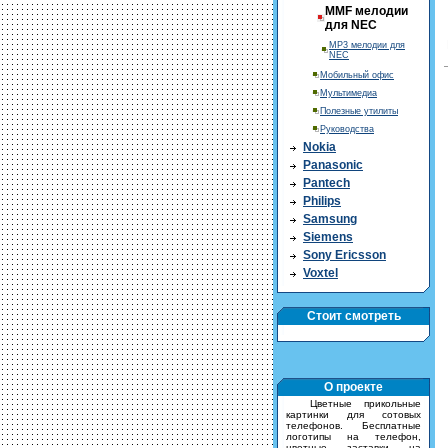
MMF мелодии
для NEC
MP3 мелодии для
NEC
Мобильный офис
Мультимедиа
Полезные утилиты
Руководства
Nokia
Panasonic
Pantech
Philips
Samsung
Siemens
Sony Ericsson
Voxtel
Стоит смотреть
О проекте
Цветные прикольные
картинки для сотовых
телефонов. Бесплатные
логотипы на телефон,
цветные заставки на