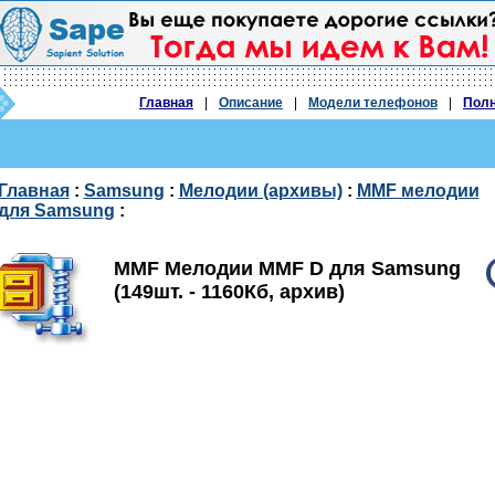
Главная
|
Описание
|
Модели телефонов
|
Полн
Главная
:
Samsung
:
Мелодии (архивы)
:
MMF мелодии
для Samsung
:
MMF Мелодии MMF D для Samsung
(149шт. - 1160Кб, архив)