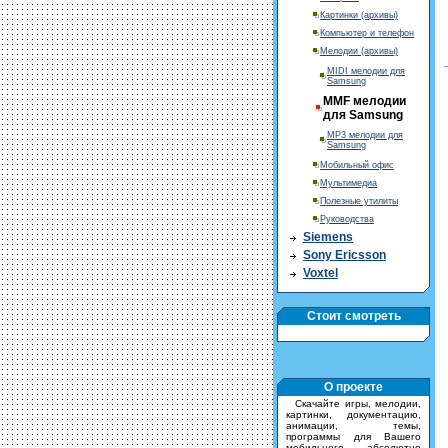
Картинки (архивы)
Компьютер и телефон
Мелодии (архивы)
MIDI мелодии для
Samsung
MMF мелодии
для Samsung
MP3 мелодии для
Samsung
Мобильный офис
Мультимедиа
Полезные утилиты
Руководства
Siemens
Sony Ericsson
Voxtel
Стоит смотреть
О проекте
Скачайте игры, мелодии,
картинки, документацию,
анимации, темы,
программы для Вашего
мобильного абсолютно