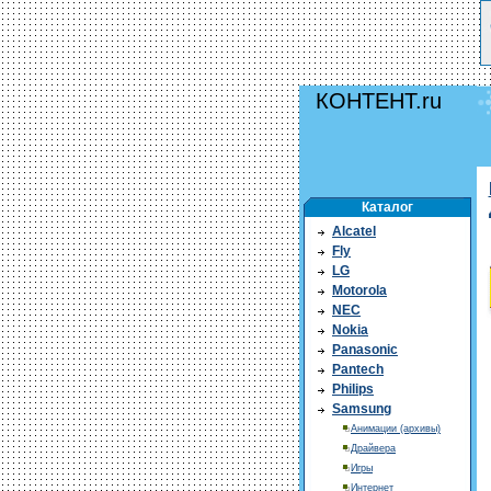
КОНТЕНТ.ru
Каталог
Alcatel
Fly
LG
Motorola
NEC
Nokia
Panasonic
Pantech
Philips
Samsung
Анимации (архивы)
Драйвера
Игры
Интернет