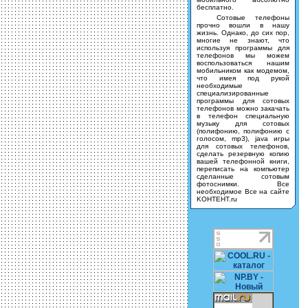
бесплатно.
Сотовые телефоны
прочно вошли в нашу
жизнь. Однако, до сих пор,
многие не знают, что
используя программы для
телефонов мы можем
воспользоваться нашим
мобильником как модемом,
что имея под рукой
необходимые
специализированные
программы для сотовых
телефонов можно закачать
в телефон специальную
музыку для сотовых
(полифонию, полифонию с
голосом, mp3), java игры
для сотовых телефонов,
сделать резервную копию
вашей телефонной книги,
переписать на компьютер
сделанные сотовым
фотоснимки. Все
необходимое Все на сайте
KOHTEHT.ru