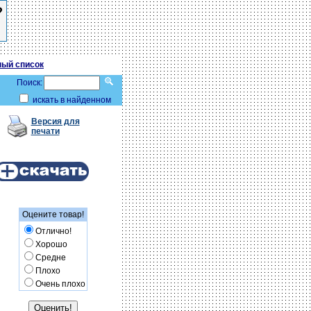
ый список
Поиск:
искать в найденном
Версия для
печати
Оцените товар!
Отлично!
Хорошо
Средне
Плохо
Очень плохо