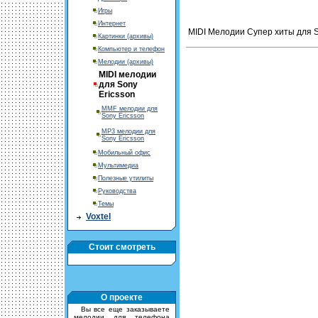
Игры
Интернет
MIDI Мелодии Супер хиты для So
Картинки (архивы)
Компьютер и телефон
Мелодии (архивы)
MIDI мелодии
для Sony
Ericsson
MMF мелодии для
Sony Ericsson
MP3 мелодии для
Sony Ericsson
Мобильный офис
Мультимедиа
Полезные утилиты
Руководства
Темы
Voxtel
Стоит смотреть
О проекте
Вы все еще заказываете
мелодии для телефона