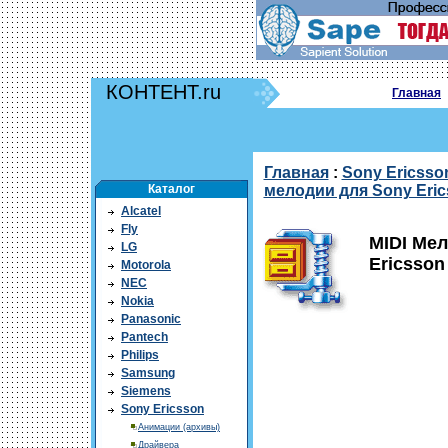
КОНТЕНТ.ru
Главная
Главная
:
Sony Ericsso
Каталог
мелодии для Sony Eri
Alcatel
Fly
MIDI Ме
LG
Ericsson 
Motorola
NEC
Nokia
Panasonic
Pantech
Philips
Samsung
Siemens
Sony Ericsson
Анимации (архивы)
Драйвера