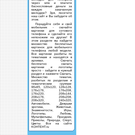
через sms и платите
баснословные деньги за
каждую закачанную
мелодию? Зря, посетите
наш сайт и Вы забудите об
этом.
Порадуйте себя и свой
мобильник - скачайте
картинки для сотового
телефона и сделайте его
непохожим на другие! В
этом разделе вы найдете
множество бесплатных
картинок для мобильного
телефона любой модели.
Все картинки разбиты по
тематикам и находятся в
архивах. Скачать
бесплатно скачать
картинки и логотипы
просто - зайдите в нужный
раздел и нажмите Скачать.
Множество тематик,
разбитых по разделам и
тематическим группам:
96х65, 120х120, 128х128,
176х176, 176х208,
176х220, 208х144,
208х176, 208х208,
208х320, 240х320,
Автомобили, Девушки
эротика, Животные,
Знаменитости, Игры,
Логотипы, Любовь,
Мультфильмы, Праздник,
Приколы, Природа, Спорт,
Цветы. Все на сайте
KOHTEHT.ru