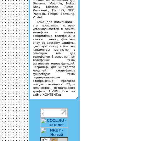
Siemens, Motorola, Nokia,
Sony Ericsson, Alcatel,
Panasonic, Fly, LG, NEC,
Pantech, Philips, Samsung,
Voxtel.
Тема для мобильного -
это программа, которая
устанавливается в память
телефона и меняет
оформление телефона, а
именно: меню, фоновый
рисунок, заставку, шрифты,
цветовую схему - все эти
параметры меняются с
помощью тем для
телефонов. В современных
телефонах темы
выполняют много функций,
например, для множества
моделей смартфонов
существуют темы
поддерживающие
отображение прогноза
погоды, состояния ICQ, и
количество потраченного
трафика GPRS. Все на
сайте KOHTEHT.ru