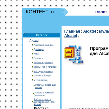
КОНТЕНТ.ru
Главная
Главная
:
Alcatel
:
Муль
Каталог
Alcatel
:
Alcatel
Анимации (архивы)
Программ
Драйвера
для Alcat
Игры
Интернет
Картинки (архивы)
Компьютер и телефон
Мелодии (архивы)
Мобильный офис
Мультимедиа
Работа с видео для
Alcatel
Работа с камерой
для Alcatel
Работа с фото и
изображениями для
Alcatel
Работа со