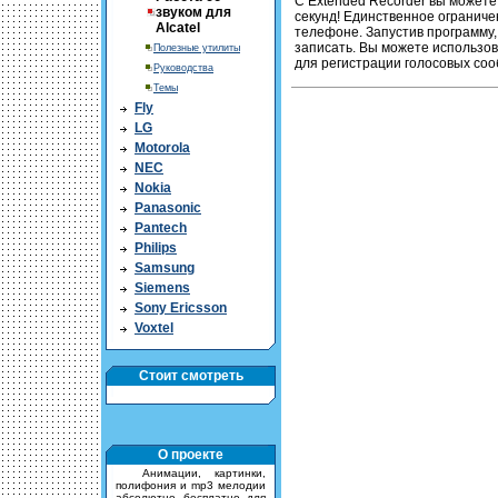
С Extended Recorder вы можете
звуком для
секунд! Единственное ограниче
Alcatel
телефоне. Запустив программу, 
записать. Вы можете использова
Полезные утилиты
для регистрации голосовых со
Руководства
Темы
Fly
LG
Motorola
NEC
Nokia
Panasonic
Pantech
Philips
Samsung
Siemens
Sony Ericsson
Voxtel
Стоит смотреть
О проекте
Анимации, картинки,
полифония и mp3 мелодии
абсолютно бесплатно для