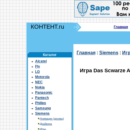
КОНТЕНТ.ru
Главная
Главная
:
Siemens
:
Иг
Каталог
Alcatel
Fly
Игра Das Scwarze 
LG
Motorola
NEC
Nokia
Panasonic
Pantech
Philips
Samsung
Siemens
Анимации (архивы)
Драйвера
Игры