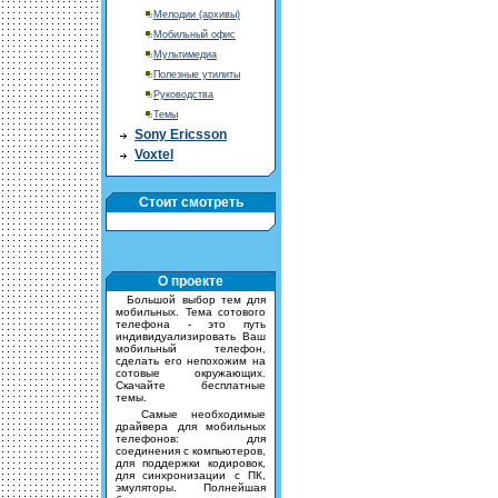
Мелодии (архивы)
Мобильный офис
Мультимедиа
Полезные утилиты
Руководства
Темы
Sony Ericsson
Voxtel
Стоит смотреть
О проекте
Большой выбор тем для
мобильных. Тема сотового
телефона - это путь
индивидуализировать Ваш
мобильный телефон,
сделать его непохожим на
сотовые окружающих.
Скачайте бесплатные
темы.
Самые необходимые
драйвера для мобильных
телефонов: для
соединения с компьютеров,
для поддержки кодировок,
для синхронизации с ПК,
эмуляторы. Полнейшая