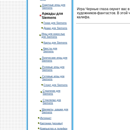
Азартные игры для
Siemens
Игра Черные глаза окунет вас в
художников-фантастов. В этой 
Аркады для
калифа.
Siemens
Гонки для Siemens
Драки для Siemens
Игры для взрослых
для Siemens
Карты для Siemens
Квесты для
Siemens
Логические игры для
Siemens
Ролевые игры для
Siemens
Сетевые игры для
Siemens
Спорт для Siemens
Стратегии для
Siemens
Стрелялки для
Siemens
Шахматы, шашки для
Siemens
Интернет
Картинки (архивы)
Компьютер и телефон