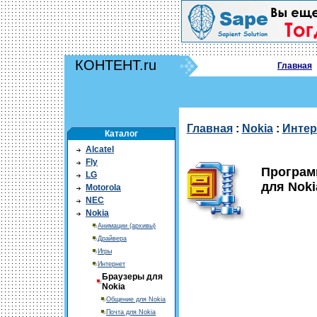
КОНТЕНТ.ru
Главная
Главная
:
Nokia
:
Интер
Каталог
Alcatel
Fly
Программ
LG
для Noki
Motorola
NEC
Nokia
Анимации (архивы)
Драйвера
Игры
Интернет
Браузеры для
Nokia
Общение для Nokia
Почта для Nokia