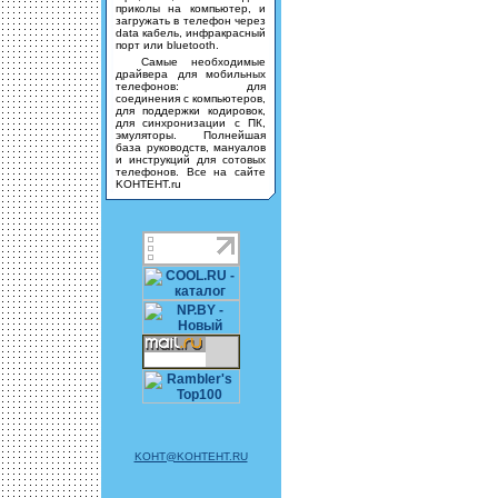
приколы на компьютер, и
загружать в телефон через
data кабель, инфракрасный
порт или bluetooth.
Самые необходимые
драйвера для мобильных
телефонов: для
соединения с компьютеров,
для поддержки кодировок,
для синхронизации с ПК,
эмуляторы. Полнейшая
база руководств, мануалов
и инструкций для сотовых
телефонов. Все на сайте
KOHTEHT.ru
KOHT@KOHTEHT.RU