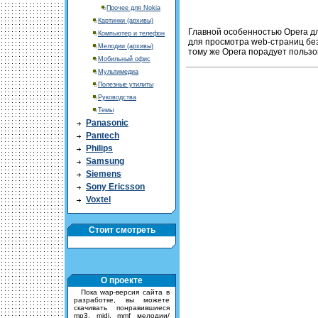
Прочее для Nokia
Картинки (архивы)
Главной особенностью Opera дл
Компьютер и телефон
для просмотра web-страниц бе
Мелодии (архивы)
тому же Opera порадует польз
Мобильный офис
Мультимедиа
Полезные утилиты
Руководства
Темы
Panasonic
Pantech
Philips
Samsung
Siemens
Sony Ericsson
Voxtel
Стоит смотреть
О проекте
Пока wap-версия сайта в
разработке, вы можете
скачивать понравившиеся
mp3, midi, mmf мелодии/