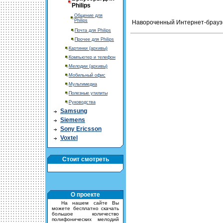
Philips
Общение для
Philips
Навороченный Интернет-браузе
Почта для Philips
Прочее для Philips
Картинки (архивы)
Компьютер и телефон
Мелодии (архивы)
Мобильный офис
Мультимедиа
Полезные утилиты
Руководства
Samsung
Siemens
Sony Ericsson
Voxtel
Стоит смотреть
О проекте
На нашем сайте Вы
можете бесплатно скачать
большое количество
полифонических мелодий