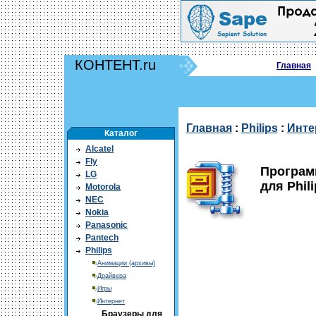
КОНТЕНТ.ru
Главная
Главная
:
Philips
:
Инте
Каталог
Alcatel
Fly
Програм
LG
для Phili
Motorola
NEC
Nokia
Panasonic
Pantech
Philips
Анимации (архивы)
Драйвера
Игры
Интернет
Браузеры для