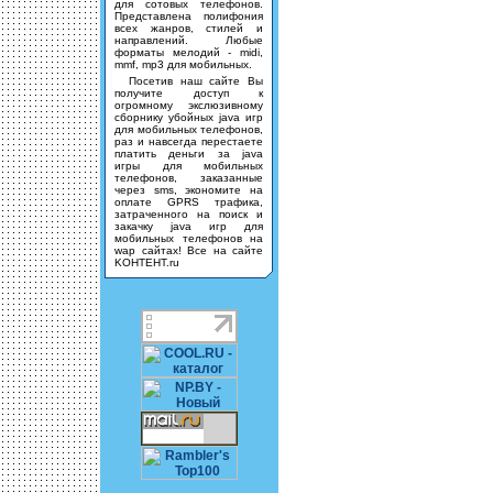
для сотовых телефонов.
Представлена полифония
всех жанров, стилей и
направлений. Любые
форматы мелодий - midi,
mmf, mp3 для мобильных.
Посетив наш сайте Вы
получите доступ к
огромному экслюзивному
сборнику убойных java игр
для мобильных телефонов,
раз и навсегда перестаете
платить деньги за java
игры для мобильных
телефонов, заказанные
через sms, экономите на
оплате GPRS трафика,
затраченного на поиск и
закачку java игр для
мобильных телефонов на
wap сайтах! Все на сайте
KOHTEHT.ru