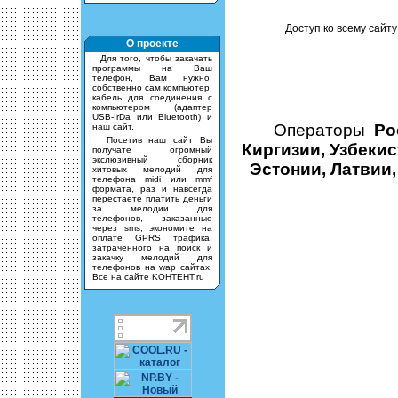
Доступ ко всему сайту
О проекте
Для того, чтобы закачать
программы на Ваш
телефон, Вам нужно:
собственно сам компьютер,
кабель для соединения с
компьютером (адаптер
USB-IrDa или Bluetooth) и
Операторы
Ро
наш сайт.
Посетив наш сайт Вы
Киргизии, Узбекис
получате огромный
экслюзивный сборник
Эстонии, Латвии,
хитовых мелодий для
телефона midi или mmf
формата, раз и навсегда
перестаете платить деньги
за мелодии для
телефонов, заказанные
через sms, экономите на
оплате GPRS трафика,
затраченного на поиск и
закачку мелодий для
телефонов на wap сайтах!
Все на сайте KOHTEHT.ru