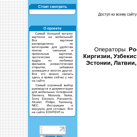
Стоит смотреть
Доступ ко всему сайту
О проекте
Cамый большой каталог
картинок на мобильный!
Все картинки
распределены по
категориям для удобства
Операторы
Ро
поиска - смешные и
прикольные картинки,
Киргизии, Узбекис
эротические картинки,
кадры из любимых
Эстонии, Латвии,
фильмов, романтические
открытки, забавная
анимация и многое другое.
Все это можно скачать
здесь и прямо сейчас у нас
на сайте.
Самый огромный выбор
руководств и документации
для мобильных телефонов:
Siemens, Motorola, Nokia,
Sony Ericsson, Panasonic,
Alcatel, Philips, Samsung,
NEC. Инструкции и
мануалы для сотовых. Все
на сайте KOHTEHT.ru