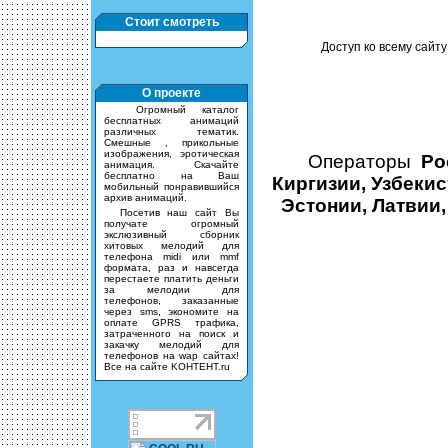
Стоит смотреть
Доступ ко всему сайту
О проекте
Огромный каталог
бесплатных анимаций
различных тематик.
Смешные , прикольные
изображения, эротическая
Операторы
Ро
анимация. Скачайте
бесплатно на Ваш
Киргизии, Узбекис
мобильный понравившийся
архив анимаций.
Эстонии, Латвии,
Посетив наш сайт Вы
получате огромный
экслюзивный сборник
хитовых мелодий для
телефона midi или mmf
формата, раз и навсегда
перестаете платить деньги
за мелодии для
телефонов, заказанные
через sms, экономите на
оплате GPRS трафика,
затраченного на поиск и
закачку мелодий для
телефонов на wap сайтах!
Все на сайте KOHTEHT.ru