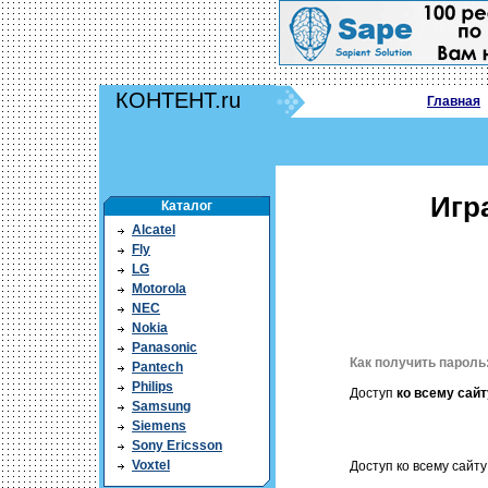
КОНТЕНТ.ru
Главная
Игр
Каталог
Alcatel
Fly
LG
Motorola
NEC
Nokia
Panasonic
Как получить пароль
Pantech
Philips
Доступ
ко всему сайт
Samsung
Siemens
Sony Ericsson
Voxtel
Доступ ко всему сайту 