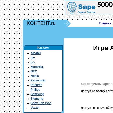
КОНТЕНТ.ru
Главная
Игра 
Каталог
Alcatel
Fly
LG
Motorola
NEC
Nokia
Panasonic
Как получить пароль
Pantech
Philips
Доступ
ко всему сайт
Samsung
Siemens
Sony Ericsson
Voxtel
Доступ ко всему сайту 