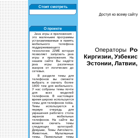
Стоит смотреть
Доступ ко всему сайту
О проекте
Java игры и приложения -
это маленькие программы
устанавливаемые в память
мобильного телефона
поддерживающего
Операторы
Ро
технологию J2ME которая
позволяет запускать java
Киргизии, Узбекис
игры и приложения. На
нашем сайте Вы надёте
Эстонии, Латвии,
java игры различных
жанров от логических до
сетевых.
В разделе темы для
телефонов вы сможете
выбрать и скачать более
1800 тем для мобильного.
У нас собраны темы почти
для всех моделей
телефонов. В настоящее
время широко используется
темы для телефонов nokia.
Темы используются в
первую очередь для
украшения рабочего стола
экранов мобильных
телефонов. На сайте вы
можете скачать темы
следующих категорий:
Девушки, Темы Авто/мото,
Животные, Мультяшные
темы, Прикольные темы