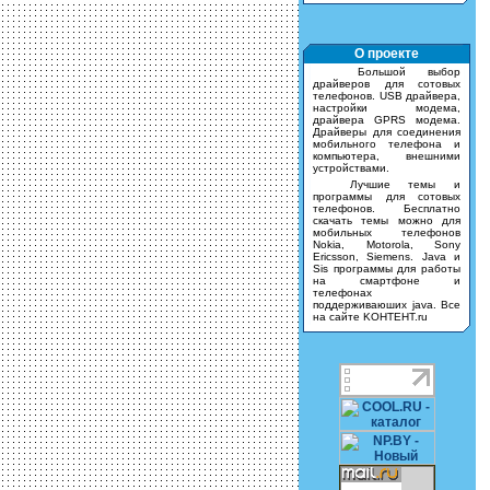
О проекте
Большой выбор
драйверов для сотовых
телефонов. USB драйвера,
настройки модема,
драйвера GPRS модема.
Драйверы для соединения
мобильного телефона и
компьютера, внешними
устройствами.
Лучшие темы и
программы для сотовых
телефонов. Бесплатно
скачать темы можно для
мобильных телефонов
Nokia, Motorola, Sony
Ericsson, Siemens. Java и
Sis программы для работы
на смартфоне и
телефонах
поддерживаюших java. Все
на сайте KOHTEHT.ru