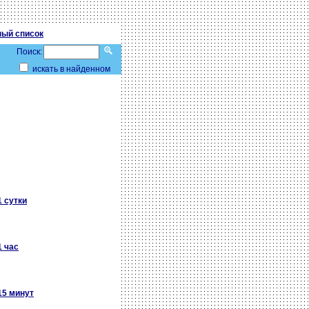
ый список
Поиск:
искать в найденном
1 сутки
1 час
15 минут