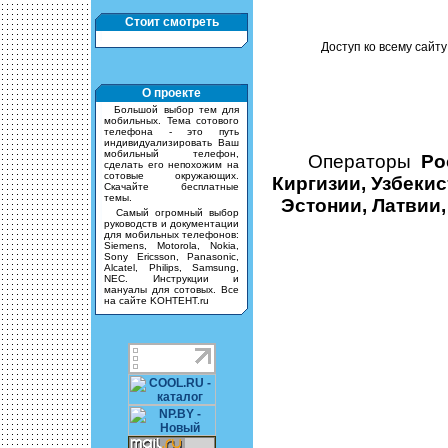
Стоит смотреть
Доступ ко всему сайту
О проекте
Большой выбор тем для
мобильных. Тема сотового
телефона - это путь
индивидуализировать Ваш
мобильный телефон,
Операторы
Ро
сделать его непохожим на
сотовые окружающих.
Киргизии, Узбекис
Скачайте бесплатные
темы.
Эстонии, Латвии,
Самый огромный выбор
руководств и документации
для мобильных телефонов:
Siemens, Motorola, Nokia,
Sony Ericsson, Panasonic,
Alcatel, Philips, Samsung,
NEC. Инструкции и
мануалы для сотовых. Все
на сайте KOHTEHT.ru