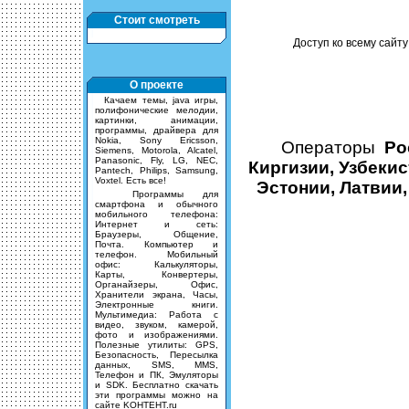
Стоит смотреть
Доступ ко всему сайту
О проекте
Качаем темы, java игры,
полифонические мелодии,
картинки, анимации,
программы, драйвера для
Nokia, Sony Ericsson,
Операторы
Ро
Siemens, Motorola, Alcatel,
Panasonic, Fly, LG, NEC,
Киргизии, Узбекис
Pantech, Philips, Samsung,
Voxtel. Есть все!
Эстонии, Латвии,
Программы для
смартфона и обычного
мобильного телефона:
Интернет и сеть:
Браузеры, Общение,
Почта. Компьютер и
телефон. Мобильный
офис: Калькуляторы,
Карты, Конвертеры,
Органайзеры, Офис,
Хранители экрана, Часы,
Электронные книги.
Мультимедиа: Работа с
видео, звуком, камерой,
фото и изображениями.
Полезные утилиты: GPS,
Безопасность, Пересылка
данных, SMS, MMS,
Телефон и ПК, Эмуляторы
и SDK. Бесплатно скачать
эти программы можно на
сайте KOHTEHT.ru