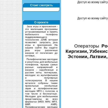
Доступ ко всему сайту 
Стоит смотреть
Доступ ко всему сайту
О проекте
Java игры и приложения -
это маленькие программы
устанавливаемые в память
мобильного телефона
поддерживающего
технологию J2ME которая
позволяет запускать java
Операторы
Ро
игры и приложения. На
нашем сайте Вы надёте
Киргизии, Узбекис
java игры различных
жанров от логических до
Эстонии, Латвии,
сетевых.
Полифонические мелодии
и реалтоны для мобильных
телефонов, музыка самых
разных направлений и
жанров - зарубежные и
русские хиты, поп-музыка,
мелодии из мультфильмов
и популярных
телесериалов. В нашем
каталоге собраны также
прикольные необычные
звуки и полифонические
мелодии MP3 с голосом, в
том числе и бесплатные.
Мелодии для мобильников
представлены во всех
форматах (MIDI, WAV, MP3,
MMF, AMR).
Полифонические мелодии