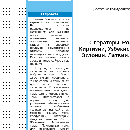
Доступ ко всему сайту
О проекте
Cамый большой каталог
картинок на мобильный!
Все картинки
распределены по
категориям для удобства
поиска - смешные и
прикольные картинки,
Операторы
Ро
эротические картинки,
кадры из любимых
Киргизии, Узбекис
фильмов, романтические
открытки, забавная
Эстонии, Латвии,
анимация и многое другое.
Все это можно скачать
здесь и прямо сейчас у нас
на сайте.
В разделе темы для
телефонов вы сможете
выбрать и скачать более
1800 тем для мобильного.
У нас собраны темы почти
для всех моделей
телефонов. В настоящее
время широко используется
темы для телефонов nokia.
Темы используются в
первую очередь для
украшения рабочего стола
экранов мобильных
телефонов. На сайте вы
можете скачать темы
следующих категорий:
Девушки, Темы Авто/мото,
Животные, Мультяшные
темы, Прикольные темы
для мобильного, Спорт,