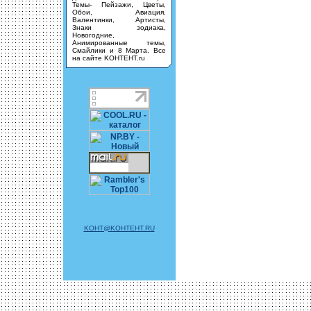
Темы- Пейзажи, Цветы,
Обои, Авиация,
Валентинки, Артисты,
Знаки зодиака,
Новогодние,
Анимированные темы,
Смайлики и 8 Марта. Все
на сайте KOHTEHT.ru
KOHT@KOHTEHT.RU