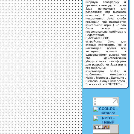
игорную платформу и
привела к выводу, что язык
Java неподходит для
разработки игр высокого
качества. В то время
несомненно Java слабо
подходил при разработке
консольной игры ( но это
была всего лишь
первоначально проблема с
недостатком
ВИРТУАЛЬНОГО
устройства Java для
старых платформ). Но в
настоящее время все
эксперты пришли к
однозначному выводу что
ява - действительно
убедительная платформа
для разработки Java игр в
персональных
компьютерах, PDAs, и
мобильных телефонах
Nokia , Motorola , Samsung ,
Siemens , Sony Ericsoncson.
Все на сайте KOHTEHT.ru