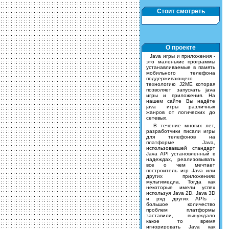
Стоит смотреть
О проекте
Java игры и приложения -
это маленькие программы
устанавливаемые в память
мобильного телефона
поддерживающего
технологию J2ME которая
позволяет запускать java
игры и приложения. На
нашем сайте Вы надёте
java игры различных
жанров от логических до
сетевых.
В течение многих лет,
разработчики писали игры
для телефонов на
платформе Java,
использовавшей стандарт
Java API установленный в
надеждах, реализовывать
все о чем мечтает
построитель игр Java или
других приложениях
мультимедиа. Тогда как
некоторые имели успех
используя Java 2D, Java 3D
и ряд других APIs -
большое количество
проблем платформы
заставили, вынуждало
какое то время
игнорировать Java как