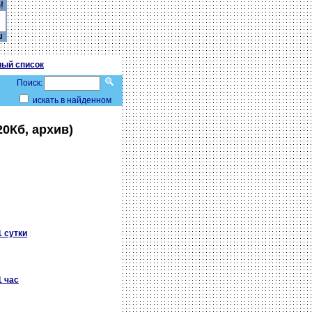
ый список
Поиск:
искать в найденном
20Кб, архив)
1 сутки
1 час