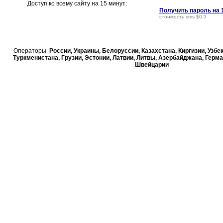
Доступ ко всему сайту на 15 минут:
Получить пароль на 
стоимость sms $0,3
Операторы
России, Украины, Белорусcии, Казахстана, Киргизии, Узбе
Туркменистана, Грузии, Эстонии, Латвии, Литвы, Азербайджана, Герма
Швейцарии