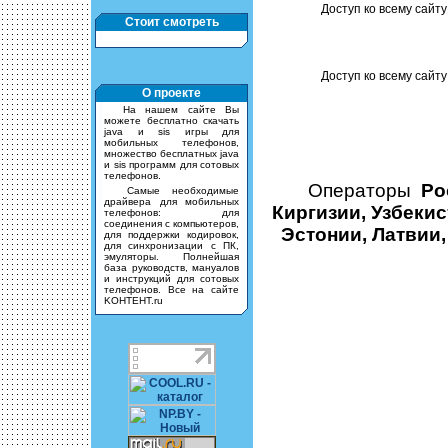
Доступ ко всему сайту 
Стоит смотреть
Доступ ко всему сайту
О проекте
На нашем сайте Вы
можете бесплатно скачать
java и sis игры для
мобильных телефонов,
множество бесплатных java
и sis программ для сотовых
телефонов.
Операторы
Ро
Самые необходимые
драйвера для мобильных
Киргизии, Узбекис
телефонов: для
соединения с компьютеров,
Эстонии, Латвии,
для поддержки кодировок,
для синхронизации с ПК,
эмуляторы. Полнейшая
база руководств, мануалов
и инструкций для сотовых
телефонов. Все на сайте
KOHTEHT.ru