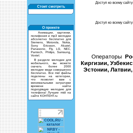
Доступ ко всему сайту 
Стоит смотреть
Доступ ко всему сайту
О проекте
Анимации, картинки,
полифония и mp3 мелодии
абсолютно бесплатно для
Siemens, Motorola, Nokia,
Sony Ericsson, Alcatel,
Panasonic, Fly, LG, NEC,
Pantech, Philips, Samsung,
Операторы
Ро
Voxtel.
В разделе мелодии для
Киргизии, Узбекис
мобильного, вы можете
скачать более 2000
Эстонии, Латвии,
мелодии миди совершенно
бесплатно. Все mid файлы
поделены на категории,
что позволит вам с
минимальными затратами
времени найти
подходящую мелодию для
телефона! Лучшие midi на
сайте KOHTEHT.ru