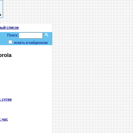
ый список
Поиск:
искать в найденном
orola
1 сутки
1 час