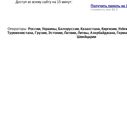
Доступ ко всему сайту на 15 минут:
Получить пароль на 
стоимость sms $0,3
Операторы
России, Украины, Белорусcии, Казахстана, Киргизии, Узбе
Туркменистана, Грузии, Эстонии, Латвии, Литвы, Азербайджана, Герма
Швейцарии