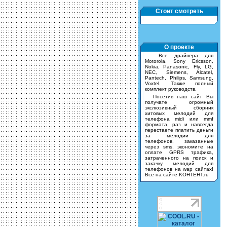
Стоит смотреть
О проекте
Все драйвера для
Motorola, Sony Ericsson,
Nokia, Panasonic, Fly, LG,
NEC, Siemens, Alcatel,
Pantech, Philips, Samsung,
Voxtel. Также полный
комплект руководств.
Посетив наш сайт Вы
получате огромный
экслюзивный сборник
хитовых мелодий для
телефона midi или mmf
формата, раз и навсегда
перестаете платить деньги
за мелодии для
телефонов, заказанные
через sms, экономите на
оплате GPRS трафика,
затраченного на поиск и
закачку мелодий для
телефонов на wap сайтах!
Все на сайте KOHTEHT.ru