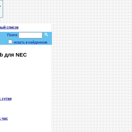
ый список
Поиск:
искать в найденном
1b для NEC
1 сутки
1 час