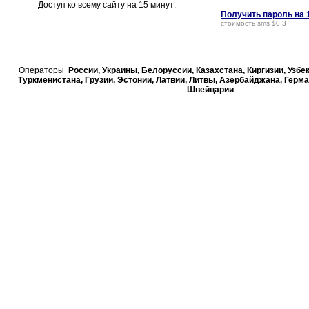
Доступ ко всему сайту на 15 минут:
Получить пароль на 
стоимость sms $0,3
Операторы
России, Украины, Белорусcии, Казахстана, Киргизии, Узбе
Туркменистана, Грузии, Эстонии, Латвии, Литвы, Азербайджана, Герма
Швейцарии