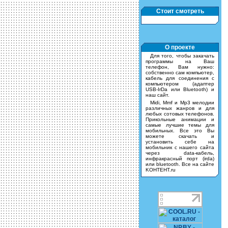
Стоит смотреть
О проекте
Для того, чтобы закачать
программы на Ваш
телефон, Вам нужно:
собственно сам компьютер,
кабель для соединения с
компьютером (адаптер
USB-IrDa или Bluetooth) и
наш сайт.
Midi, Mmf и Mp3 мелодии
различных жанров и для
любых сотовых телефонов.
Прикольные анимации и
самые лучшие темы для
мобильных. Все это Вы
можете скачать и
установить себе на
мобильник с нашего сайта
через data-кабель,
инфракрасный порт (irda)
или bluetooth. Все на сайте
KOHTEHT.ru