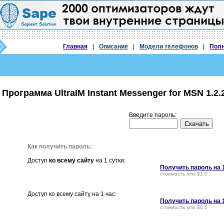
Главная
|
Описание
|
Модели телефонов
|
Полн
Программа UltraIM Instant Messenger for MSN 1.2.
Введите пароль:
Как получить пароль:
Доступ
ко всему сайту
на 1 сутки:
Получить пароль на 
стоимость sms $1,0
Доступ ко всему сайту на 1 час:
Получить пароль на 
стоимость sms $0,5