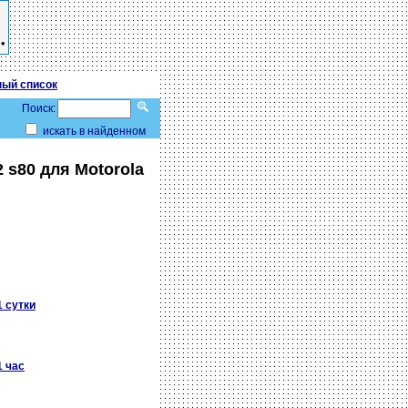
ый список
Поиск:
искать в найденном
2 s80 для Motorola
1 сутки
1 час