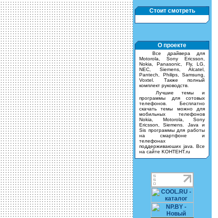
Стоит смотреть
О проекте
Все драйвера для
Motorola, Sony Ericsson,
Nokia, Panasonic, Fly, LG,
NEC, Siemens, Alcatel,
Pantech, Philips, Samsung,
Voxtel. Также полный
комплект руководств.
Лучшие темы и
программы для сотовых
телефонов. Бесплатно
скачать темы можно для
мобильных телефонов
Nokia, Motorola, Sony
Ericsson, Siemens. Java и
Sis программы для работы
на смартфоне и
телефонах
поддерживаюших java. Все
на сайте KOHTEHT.ru