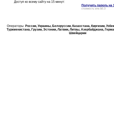
Доступ ко всему сайту на 15 минут:
Получить пароль на 
стоимость sms $0,3
Операторы
России, Украины, Белорусcии, Казахстана, Киргизии, Узбе
Туркменистана, Грузии, Эстонии, Латвии, Литвы, Азербайджана, Герма
Швейцарии