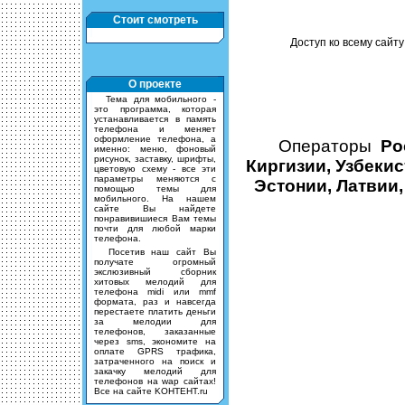
Стоит смотреть
Доступ ко всему сайту
О проекте
Тема для мобильного -
это программа, которая
устанавливается в память
телефона и меняет
оформление телефона, а
Операторы
Ро
именно: меню, фоновый
рисунок, заставку, шрифты,
Киргизии, Узбекис
цветовую схему - все эти
параметры меняются с
Эстонии, Латвии,
помощью темы для
мобильного. На нашем
сайте Вы найдете
понравивишиеся Вам темы
почти для любой марки
телефона.
Посетив наш сайт Вы
получате огромный
экслюзивный сборник
хитовых мелодий для
телефона midi или mmf
формата, раз и навсегда
перестаете платить деньги
за мелодии для
телефонов, заказанные
через sms, экономите на
оплате GPRS трафика,
затраченного на поиск и
закачку мелодий для
телефонов на wap сайтах!
Все на сайте KOHTEHT.ru