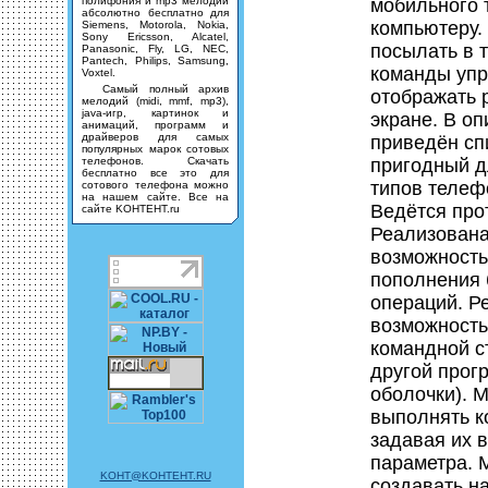
полифония и mp3 мелодии
мобильного 
абсолютно бесплатно для
компьютеру.
Siemens, Motorola, Nokia,
Sony Ericsson, Alcatel,
посылать в 
Panasonic, Fly, LG, NEC,
Pantech, Philips, Samsung,
команды упр
Voxtel.
Самый полный архив
отображать 
мелодий (midi, mmf, mp3),
java-игр, картинок и
экране. В о
анимаций, программ и
драйверов для самых
приведён сп
популярных марок сотовых
телефонов. Скачать
пригодный д
бесплатно все это для
типов телеф
сотового телефона можно
на нашем сайте. Все на
Ведётся про
сайте KOHTEHT.ru
Реализован
возможность
пополнения 
операций. Р
возможность
командной с
другой прог
оболочки). 
выполнять к
задавая их в
параметра. 
KOHT@KOHTEHT.RU
создавать н