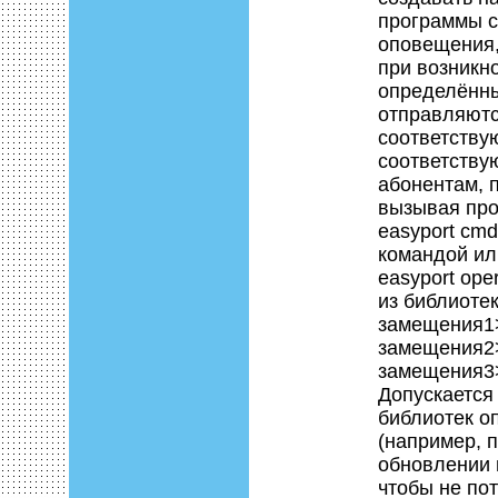
программы 
оповещения,
при возникн
определённ
отправляют
соответств
соответств
абонентам, 
вызывая пр
easyport cmd
командой ил
easyport ope
из библиоте
замещения1>
замещения2>
замещения3> 
Допускается
библиотек о
(например, 
обновлении 
чтобы не по