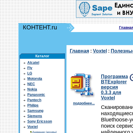
КОНТЕНТ.ru
Главна
Главная
:
Voxtel
:
Полезны
Каталог
Alcatel
Fly
LG
Программа
Motorola
BTExplorer
NEC
версия
Nokia
0.3.3 для
Panasonic
Voxtel
Pantech
подробнее...
Philips
Сканирован
Samsung
находящиеся
Siemens
Bluethoose-у
Sony Ericsson
поиск серви
Voxtel
найденного 
Анимации (архивы)