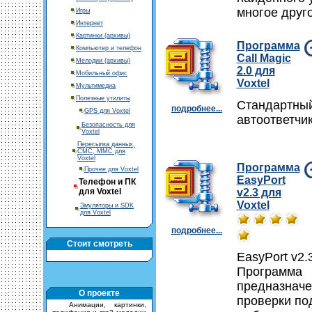
многое друго
Игры
Интернет
Картинки (архивы)
Программа
Компьютер и телефон
Call Magic
Мелодии (архивы)
2.0 для
Мобильный офис
Voxtel
Мультимедиа
Полезные утилиты
Стандартны
подробнее...
GPS для Voxtel
автоответчик
Безопасность для
Voxtel
Пересылка данных,
СМС, ММС для
Voxtel
Программа
Прочее для Voxtel
EasyPort
Телефон и ПК
для Voxtel
v2.3 для
Voxtel
Эмуляторы и SDK
для Voxtel
подробнее...
Стоит смотреть
EasyPort v2.3
Программа
предназначе
О проекте
проверки по
Анимации, картинки,