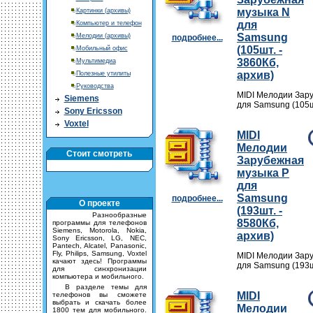
музыка N
Картинки (архивы)
для
Компьютер и телефон
Samsung
Мелодии (архивы)
подробнее...
(105шт. -
Мобильный офис
3860Кб,
Мультимедиа
архив)
Полезные утилиты
Руководства
MIDI Мелодии Зар
Siemens
для Samsung (105шт
Sony Ericsson
Voxtel
MIDI
Мелодии
Стоит смотреть
Зарубежная
музыка P
для
Samsung
подробнее...
О проекте
(193шт. -
Разнообразные
8580Кб,
программы для телефонов
Siemens, Motorola, Nokia,
архив)
Sony Ericsson, LG, NEC,
Pantech, Alcatel, Panasonic,
Fly, Philips, Samsung, Voxtel
MIDI Мелодии Зар
качают здесь! Программы
для Samsung (193шт
для синхронизации
компьютера и мобильного.
В разделе темы для
MIDI
телефонов вы сможете
выбрать и скачать более
Мелодии
1800 тем для мобильного.