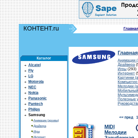
КОНТЕНТ.ru
Главна
Главная
Каталог
Анимации (
Драйвера
(
Alcatel
Игры
(293)
Fly
Интернет
(
LG
Картинки (
Motorola
Компьютер
Мелодии (а
NEC
Мобильный
Nokia
Мультимед
Panasonic
Полезные 
Руководств
Pantech
Philips
Samsung
<< пред
Анимации (архивы)
MIDI
Драйвера
Мелодии
Игры
Зарубежная
Интернет