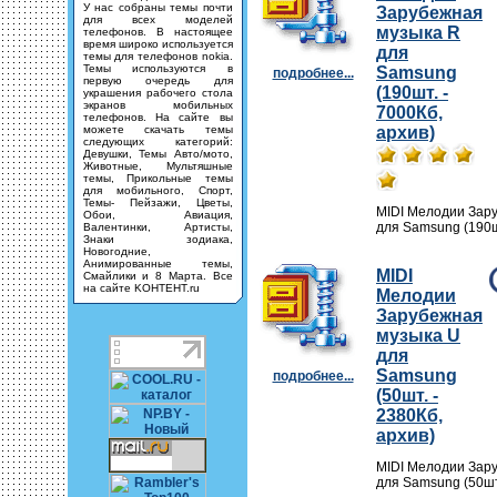
У нас собраны темы почти
Зарубежная
для всех моделей
музыка R
телефонов. В настоящее
время широко используется
для
темы для телефонов nokia.
Темы используются в
Samsung
подробнее...
первую очередь для
(190шт. -
украшения рабочего стола
экранов мобильных
7000Кб,
телефонов. На сайте вы
можете скачать темы
архив)
следующих категорий:
Девушки, Темы Авто/мото,
Животные, Мультяшные
темы, Прикольные темы
для мобильного, Спорт,
Темы- Пейзажи, Цветы,
MIDI Мелодии Зар
Обои, Авиация,
для Samsung (190шт
Валентинки, Артисты,
Знаки зодиака,
Новогодние,
Анимированные темы,
MIDI
Смайлики и 8 Марта. Все
на сайте KOHTEHT.ru
Мелодии
Зарубежная
музыка U
для
Samsung
подробнее...
(50шт. -
2380Кб,
архив)
MIDI Мелодии Зар
для Samsung (50шт.